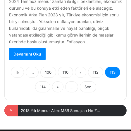
2024 Temmuz memur zamları ile ilgili beklentileri, ekonomik
durumu ve bu konuya etki eden faktörleri ele alacağız.
Ekonomik Arka Plan 2023 yılı, Türkiye ekonomisi için zorlu
bir yıl olmuştur. Yükselen enflasyon oranları, döviz
kurlarındaki dalgalanmalar ve hayat pahalılığı, birçok
vatandaşı etkilediği gibi kamu görevlilerinin de maaşları
üzerinde baskı oluşturmuştur. Enflasyon…
Devamını Oku
İlk
...
100
110
«
112
113
114
»
...
Son
2019 Yılı 1. Dönem Memur Alımı Takvimi