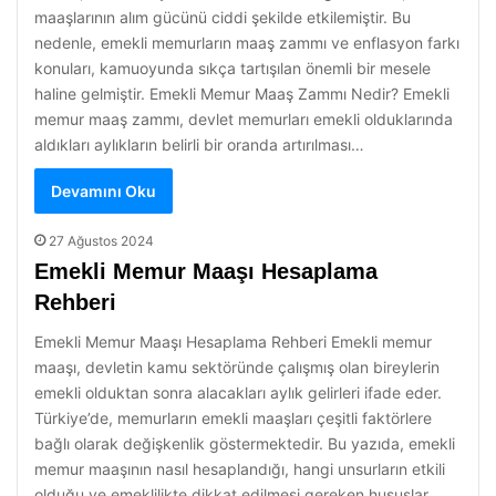
maaşlarının alım gücünü ciddi şekilde etkilemiştir. Bu
nedenle, emekli memurların maaş zammı ve enflasyon farkı
konuları, kamuoyunda sıkça tartışılan önemli bir mesele
haline gelmiştir. Emekli Memur Maaş Zammı Nedir? Emekli
memur maaş zammı, devlet memurları emekli olduklarında
aldıkları aylıkların belirli bir oranda artırılması…
Devamını Oku
27 Ağustos 2024
Emekli Memur Maaşı Hesaplama
Rehberi
Emekli Memur Maaşı Hesaplama Rehberi Emekli memur
maaşı, devletin kamu sektöründe çalışmış olan bireylerin
emekli olduktan sonra alacakları aylık gelirleri ifade eder.
Türkiye’de, memurların emekli maaşları çeşitli faktörlere
bağlı olarak değişkenlik göstermektedir. Bu yazıda, emekli
memur maaşının nasıl hesaplandığı, hangi unsurların etkili
olduğu ve emeklilikte dikkat edilmesi gereken hususlar