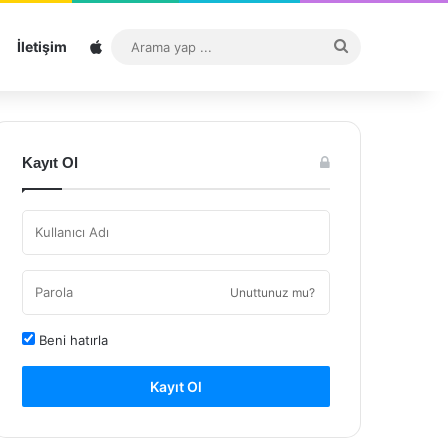
Sitemap
Arama
İletişim
yap
...
Kayıt Ol
Unuttunuz mu?
Beni hatırla
Kayıt Ol