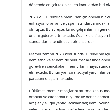
dönemde en çok takip edilen konulardan biri ol
2023 yılı, Türkiye’de memurlar için önemli bir 
enflasyon oranları ve yaşam standartlarındaki a
olmuştur. Bu süreçte, kamu çalışanlarının gere
önemi giderek artmaktadır. Özellikle enflasyon
standartlarını tehdit eden bir unsurdur.
Memur zammı 2023 konusunda, Türkiye’nin için
hem sendikalar hem de hükümet arasında öneml
görevlileri sendikaları, memurların hayat standa
etmektedir. Bunun yanı sıra, sosyal yardımlar v
parçasını oluşturmaktadır.
Hükümet, memur maaşlarını artırma konusunda b
oranları ve ekonomik büyüme ile dengelenmek 
artışlarıyla ilgili yaptığı açıklamalar, kamuoyund
yeterli olup olmadığını değerlendirirken, enflas