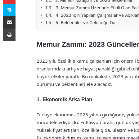
2. Memur Maaşları ve 2023 Beklentileri
Skype
3. Memur Zammı Üzerinde Etkili Olan Fak
4. 2023 İçin Yapılan Çalışmalar ve Açıkla
E-Posta ile paylaş
5. Beklentiler ve Geleceğe Dair
Yazdır
Memur Zammı: 2023 Güncelleme
2023 yılı, özellikle kamu çalışanları için önemli
oranlarındaki artış ve hayat pahalılığı gibi etke
büyük etkiler yarattı. Bu makalede, 2023 yılı it
durumu ve beklentileri ele alacağız.
1. Ekonomik Arka Plan
Türkiye ekonomisi 2023 yılına girdiğinde, yükse
mücadele ediyordu. Enflasyon oranı, günlük yaşa
Yüksek fiyat artışları, özellikle gıda, ulaşım ve
Bu ekonomik durum, kamu çalışanlarının maaşlar