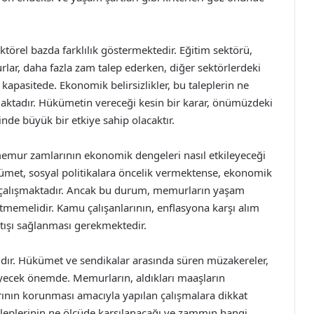
törel bazda farklılık göstermektedir. Eğitim sektörü,
urlar, daha fazla zam talep ederken, diğer sektörlerdeki
kapasitede. Ekonomik belirsizlikler, bu taleplerin ne
maktadır. Hükümetin vereceği kesin bir karar, önümüzdeki
de büyük bir etkiye sahip olacaktır.
 memur zamlarının ekonomik dengeleri nasıl etkileyeceği
kümet, sosyal politikalara öncelik vermektense, ekonomik
 çalışmaktadır. Ancak bu durum, memurların yaşam
 etmemelidir. Kamu çalışanlarının, enflasyona karşı alım
artışı sağlanması gerekmektedir.
ıdır. Hükümet ve sendikalar arasında süren müzakereler,
eyecek önemde. Memurların, aldıkları maaşların
rının korunması amacıyla yapılan çalışmalara dikkat
leplerinin ne ölçüde karşılanacağı ve zammın hangi