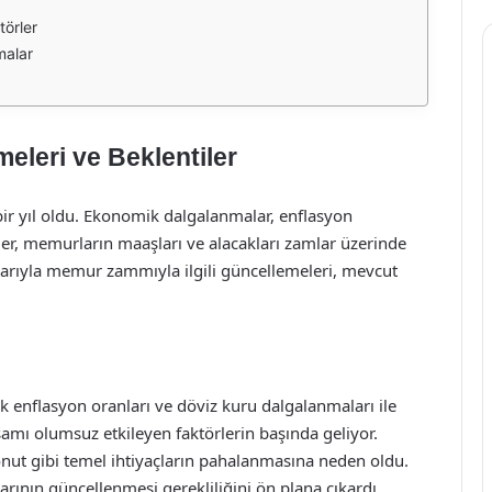
törler
malar
leri ve Beklentiler
 bir yıl oldu. Ekonomik dalgalanmalar, enflasyon
nler, memurların maaşları ve alacakları zamlar üzerinde
ibarıyla memur zammıyla ilgili güncellemeleri, mevcut
k enflasyon oranları ve döviz kuru dalgalanmaları ile
mı olumsuz etkileyen faktörlerin başında geliyor.
 konut gibi temel ihtiyaçların pahalanmasına neden oldu.
ının güncellenmesi gerekliliğini ön plana çıkardı.