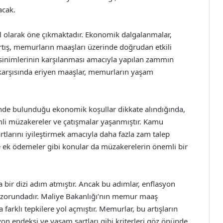
acak.
yıl olarak öne çıkmaktadır. Ekonomik dalgalanmalar,
rtış, memurların maaşları üzerinde doğrudan etkili
ksinimlerinin karşılanması amacıyla yapılan zammın
 karşısında eriyen maaşlar, memurların yaşam
de bulunduğu ekonomik koşullar dikkate alındığında,
i müzakereler ve çatışmalar yaşanmıştır. Kamu
rtlarını iyileştirmek amacıyla daha fazla zam talep
e ek ödemeler gibi konular da müzakerelerin önemli bir
ir dizi adım atmıştır. Ancak bu adımlar, enflasyon
zorundadır. Maliye Bakanlığı’nın memur maaş
a farklı tepkilere yol açmıştır. Memurlar, bu artışların
yon endeksi ve yaşam şartları gibi kriterleri göz önünde