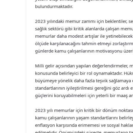
bulundurmaktadır.
2023 yılındaki memur zammı için beklentiler, sek
sağlık sektörü gibi kritik alanlarda çalışan mem
memurlar daha modest artışlar ile yetinebilecek 
ölçüde karşılanacağını tahmin etmeyi zorlaştır
günlerde kamu çalışanlarının motivasyonu üzerin
Milli gelir açısından yapılan değerlendirmeler,
konusunda belirleyici bir rol oynamaktadır. Hü
büyümeye yönelik daha fazla teşvik sağlamaya
standartlarının iyileştirilmesi gereğini göz ardı
güçlerini koruyabilmeleri için yeterli bir maaş 
2023 yılı memurlar için kritik bir dönüm noktas
kamu çalışanlarının yaşam standartlarını belirl
enflasyon karşısında erimemesi ve sosyal hakla
edilmelidir. Önümüzdeki süreçte, memurların ta