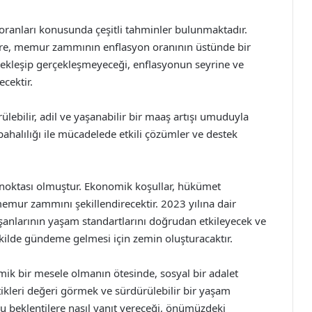
oranları konusunda çeşitli tahminler bulunmaktadır.
öre, memur zammının enflasyon oranının üstünde bir
rçekleşip gerçekleşmeyeceği, enflasyonun seyrine ve
cektir.
rülebilir, adil ve yaşanabilir bir maaş artışı umuduyla
ahalılığı ile mücadelede etkili çözümler ve destek
üm noktası olmuştur. Ekonomik koşullar, hükümet
memur zammını şekillendirecektir. 2023 yılına dair
ışanlarının yaşam standartlarını doğrudan etkileyecek ve
ekilde gündeme gelmesi için zemin oluşturacaktır.
mik bir mesele olmanın ötesinde, sosyal bir adalet
tikleri değeri görmek ve sürdürülebilir bir yaşam
 beklentilere nasıl yanıt vereceği, önümüzdeki