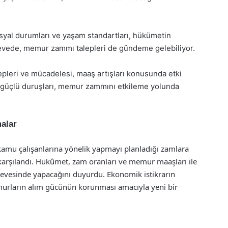
osyal durumları ve yaşam standartları, hükümetin
erçevede, memur zammı talepleri de gündeme gelebiliyor.
epleri ve mücadelesi, maaş artışları konusunda etki
n güçlü duruşları, memur zammını etkileme yolunda
malar
 kamu çalışanlarına yönelik yapmayı planladığı zamlara
 karşılandı. Hükûmet, zam oranları ve memur maaşları ile
çerçevesinde yapacağını duyurdu. Ekonomik istikrarın
urların alım gücünün korunması amacıyla yeni bir