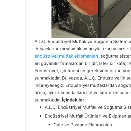
A.L.Ç. Endüstriyel Mutfak ve Soğutma Sistemler
ihtiyaçlarını karşılamak amacıyla uzun yıllardı
endüstriyel mutfak ekipmanları
, soğutma siste
en güvenilir firmalardan biridir. İster bir kafe,
Endüstriyel, işletmenizin gereksinimlerine yönel
sunmaktadır. Bu yazıda, A.L.Ç. Endüstriyel’in 
inceleyeceğiz. Endüstriyel mutfaklardan soğut
firma, aynı zamanda ikinci el ve sıfır ürün seç
sunmaktadır.
İçindekiler
A.L.Ç. Endüstriyel Mutfak ve Soğutma Sist
Endüstriyel Mutfak Ürünleri ve Ekipmanlar
Cafe ve Pastane Ekipmanları