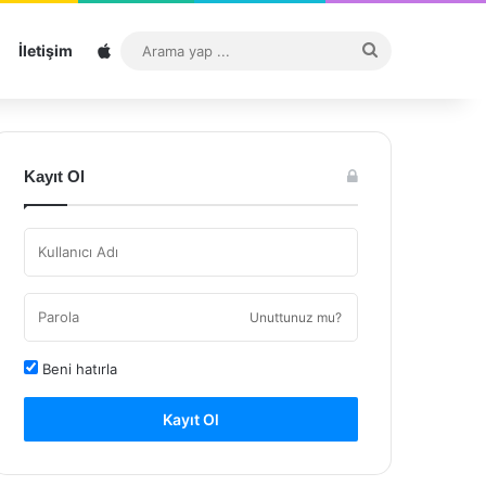
Sitemap
Arama
İletişim
yap
...
Kayıt Ol
Unuttunuz mu?
Beni hatırla
Kayıt Ol