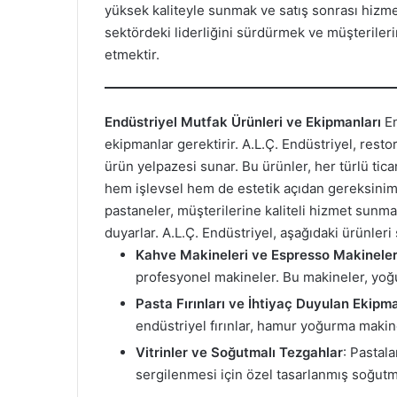
yüksek kaliteyle sunmak ve satış sonrası hizm
sektördeki liderliğini sürdürmek ve müşteriler
etmektir.
Endüstriyel Mutfak Ürünleri ve Ekipmanları
En
ekipmanlar gerektirir. A.L.Ç. Endüstriyel, restor
ürün yelpazesi sunar. Bu ürünler, her türlü tica
hem işlevsel hem de estetik açıdan gereksiniml
pastaneler, müşterilerine kaliteli hizmet sunm
duyarlar. A.L.Ç. Endüstriyel, aşağıdaki ürünleri
Kahve Makineleri ve Espresso Makineler
profesyonel makineler. Bu makineler, yo
Pasta Fırınları ve İhtiyaç Duyulan Ekipm
endüstriyel fırınlar, hamur yoğurma makine
Vitrinler ve Soğutmalı Tezgahlar
: Pastala
sergilenmesi için özel tasarlanmış soğutmal