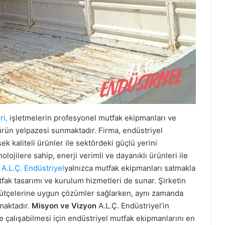
ri,
işletmelerin profesyonel mutfak ekipmanları ve
 ürün yelpazesi sunmaktadır. Firma, endüstriyel
k kaliteli ürünler ile sektördeki güçlü yerini
lojilere sahip, enerji verimli ve dayanıklı ürünleri ile
.
A.L.Ç. Endüstriyel
yalnızca mutfak ekipmanları satmakla
fak tasarımı ve kurulum hizmetleri de sunar. Şirketin
e bütçelerine uygun çözümler sağlarken, aynı zamanda
maktadır.
Misyon ve Vizyon
A.L.Ç. Endüstriyel’in
de çalışabilmesi için endüstriyel mutfak ekipmanlarını en