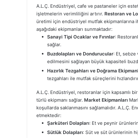
A.L.Ç. Endüstriyel, cafe ve pastaneler için est
işletmelerin verimliliğini artırır.
Restoran ve Lo
üretimi için endüstriyel mutfak ekipmanlarına ih
aşağıdaki ekipmanları sunmaktadır:
Sanayi Tipi Ocaklar ve Fırınlar
: Restoranl
sağlar.
Buzdolapları ve Dondurucular
: Et, sebze
edilmesini sağlayan büyük kapasiteli buzd
Hazırlık Tezgahları ve Doğrama Ekipmanl
tezgahları ile mutfak süreçlerini hızlandırır
A.L.Ç. Endüstriyel, restoranlar için kapsamlı b
türlü ekipmanı sağlar.
Market Ekipmanları
Mark
koşullarda saklanmasını sağlamalıdır. A.L.Ç. En
etmektedir:
Şarküteri Dolapları
: Et ve peynir ürünleri
Sütlük Dolapları
: Süt ve süt ürünlerinin 