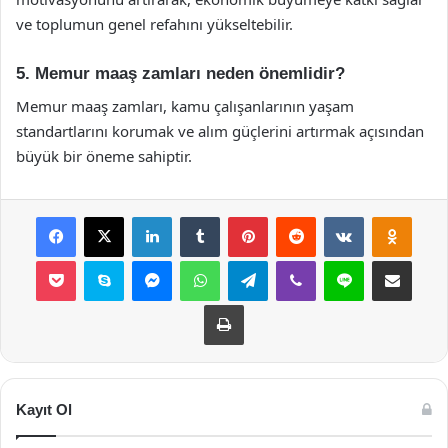
ve toplumun genel refahını yükseltebilir.
5. Memur maaş zamları neden önemlidir?
Memur maaş zamları, kamu çalışanlarının yaşam
standartlarını korumak ve alım güçlerini artırmak açısından
büyük bir öneme sahiptir.
Facebook
X
LinkedIn
Tumblr
Pinterest
Reddit
VKontakte
Odnok
Pocket
Skype
Messenger
WhatsApp
Telegram
Viber
Line
E-Posta ile payla
Yazdır
Kayıt Ol