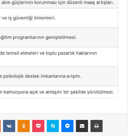
 alım güçlerinin korunması için düzenli maaş artışları.
 ve iş güvenliği önlemleri.
eğitim programlarının genişletilmesi.
de temsil etmeleri ve toplu pazarlık haklarının
e psikolojik destek imkanlarına erişim.
 kamuoyuna açık ve anlaşılır bir şekilde yürütülmesi.
st
Reddit
VKontakte
Odnoklassniki
Pocket
Skype
Messenger
E-Posta ile paylaş
Yazdır