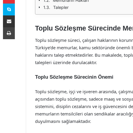
Memurların Hakları
Skype
Talepler
E-Posta ile paylaş
Toplu Sözleşme Sürecinde Memu
Yazdır
Toplu sözleşme süreci, çalışan haklarının korunma
Türkiye’de memurlar, kamu sektöründe önemli bi
haklarını talep etmektedirler. Bu makalede, top
talepleri üzerinde durulacaktır.
Toplu Sözleşme Sürecinin Önemi
Toplu sözleşme, işçi ve işveren arasında, çalışm
açısından toplu sözleşme, sadece maaş ve sosyal h
sistemini, disiplin cezalarını ve iş güvencesini d
memurların temsilcileri olan sendikalar aracılığ
duyulmasını sağlamaktadır.