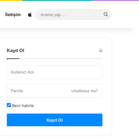
Sitemap
Arama
İletişim
yap
...
Kayıt Ol
Unuttunuz mu?
Beni hatırla
Kayıt Ol