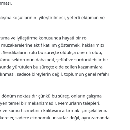
anması.
alışma koşullarının iyileştirilmesi, yeterli ekipman ve
ruma ve iyileştirme konusunda hayati bir rol
müzakerelerine aktif katılım göstermek, haklarımızı
ir. Sendikaların rolü bu süreçte oldukça önemli olup,
Kamu sektörünün daha adil, şeffaf ve sürdürülebilir bir
sunda yürütülen bu süreçte elde edilen kazanımlara
lınması, sadece bireylerin değil, toplumun genel refahı
r dönüm noktasıdır çünkü bu süreç, onların çalışma
rleyen temel bir mekanizmadır. Memurların talepleri,
ve kamu hizmetinin kalitesini artırmak için şekillenir.
ereler, sadece ekonomik unsurlar değil, aynı zamanda