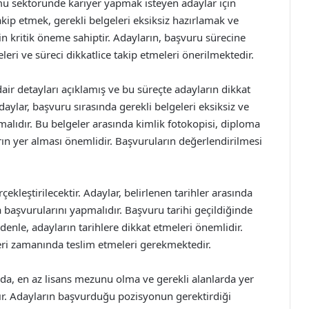
mu sektöründe kariyer yapmak isteyen adaylar için
takip etmek, gerekli belgeleri eksiksiz hazırlamak ve
çin kritik öneme sahiptir. Adayların, başvuru sürecine
ri ve süreci dikkatlice takip etmeleri önerilmektedir.
air detayları açıklamış ve bu süreçte adayların dikkat
aylar, başvuru sırasında gerekli belgeleri eksiksiz ve
alıdır. Bu belgeler arasında kimlik fotokopisi, diploma
rın yer alması önemlidir. Başvuruların değerlendirilmesi
ekleştirilecektir. Adaylar, belirlenen tarihler arasında
la başvurularını yapmalıdır. Başvuru tarihi geçildiğinde
enle, adayların tarihlere dikkat etmeleri önemlidir.
ri zamanında teslim etmeleri gerekmektedir.
ında, en az lisans mezunu olma ve gerekli alanlarda yer
ır. Adayların başvurduğu pozisyonun gerektirdiği