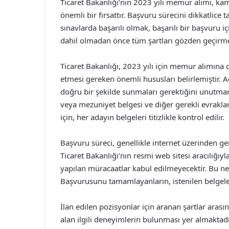
Ticaret Bakanlığı’nın 2023 yılı memur alımı, ka
önemli bir fırsattır. Başvuru sürecini dikkatlice 
sınavlarda başarılı olmak, başarılı bir başvuru i
dahil olmadan önce tüm şartları gözden geçirmele
Ticaret Bakanlığı, 2023 yılı için memur alımına d
etmesi gereken önemli hususları belirlemiştir. Ad
doğru bir şekilde sunmaları gerektiğini unutmam
veya mezuniyet belgesi ve diğer gerekli evrakla
için, her adayın belgeleri titizlikle kontrol edilir.
Başvuru süreci, genellikle internet üzerinden gerç
Ticaret Bakanlığı’nın resmi web sitesi aracılığıy
yapılan müracaatlar kabul edilmeyecektir. Bu ned
Başvurusunu tamamlayanların, istenilen belgele
İlan edilen pozisyonlar için aranan şartlar aras
alan ilgili deneyimlerin bulunması yer almaktad