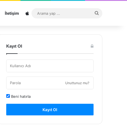
Sitemap
Arama
İletişim
yap
...
Kayıt Ol
Unuttunuz mu?
Beni hatırla
Kayıt Ol