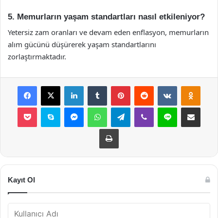
5. Memurların yaşam standartları nasıl etkileniyor?
Yetersiz zam oranları ve devam eden enflasyon, memurların
alım gücünü düşürerek yaşam standartlarını
zorlaştırmaktadır.
Facebook
X
LinkedIn
Tumblr
Pinterest
Reddit
VKontakte
Odnok
Pocket
Skype
Messenger
WhatsApp
Telegram
Viber
Line
E-Posta ile payla
Yazdır
Kayıt Ol