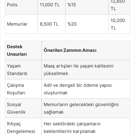
12,650
Polis
11,000 TL
%15
TL
10,200
Memurlar
8,500 TL
%20
TL
Destek
Önerilen Zammın Amacı
Unsurları
Yaşam
Maaş artışları ile yaşam kalitesini
Standardı
yükseltmek
Çalışma
Adil ve dengeli bir ödeme yapısı
Koşulları
oluşturmak
Sosyal
Memurların gelecekteki güvenliğini
Güvenlik
sağlamak
İhtiyaç
Her sektördeki çalışanların
Dengelemesi
beklentilerini karşılamak