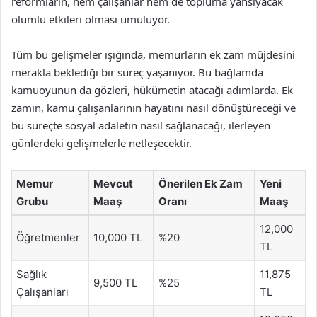
reformların, hem çalışanlar hem de topluma yansıyacak
olumlu etkileri olması umuluyor.
Tüm bu gelişmeler ışığında, memurların ek zam müjdesini
merakla beklediği bir süreç yaşanıyor. Bu bağlamda
kamuoyunun da gözleri, hükümetin atacağı adımlarda. Ek
zamın, kamu çalışanlarının hayatını nasıl dönüştüreceği ve
bu süreçte sosyal adaletin nasıl sağlanacağı, ilerleyen
günlerdeki gelişmelerle netleşecektir.
Memur
Mevcut
Önerilen Ek Zam
Yeni
Grubu
Maaş
Oranı
Maaş
12,000
Öğretmenler
10,000 TL
%20
TL
Sağlık
11,875
9,500 TL
%25
Çalışanları
TL