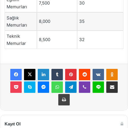
7,500
30
Memurları
Sağlık
8,000
35
Memurları
Teknik
8,500
32
Memurlar
Facebook
X
LinkedIn
Tumblr
Pinterest
Reddit
VKontakte
Odnok
Pocket
Skype
Messenger
WhatsApp
Telegram
Viber
Line
E-Posta ile payla
Yazdır
Kayıt Ol