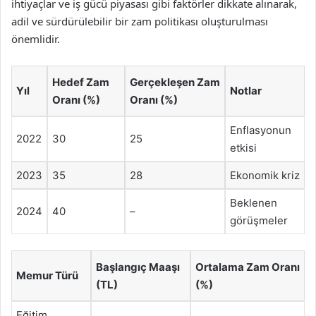
ihtiyaçlar ve iş gücü piyasası gibi faktörler dikkate alınarak,
adil ve sürdürülebilir bir zam politikası oluşturulması
önemlidir.
Hedef Zam
Gerçekleşen Zam
Yıl
Notlar
Oranı (%)
Oranı (%)
Enflasyonun
2022
30
25
etkisi
2023
35
28
Ekonomik kriz
Beklenen
2024
40
–
görüşmeler
Başlangıç Maaşı
Ortalama Zam Oranı
Memur Türü
(TL)
(%)
Eğitim