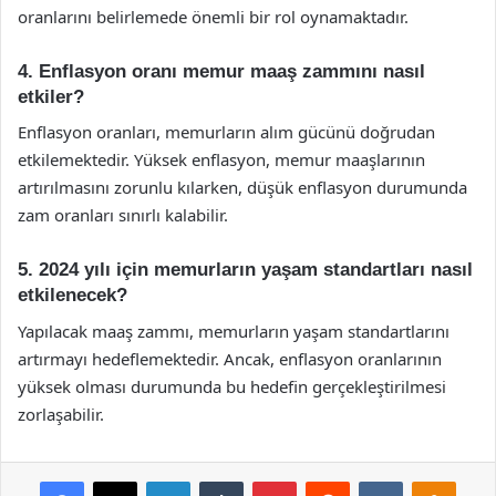
oranlarını belirlemede önemli bir rol oynamaktadır.
4. Enflasyon oranı memur maaş zammını nasıl
etkiler?
Enflasyon oranları, memurların alım gücünü doğrudan
etkilemektedir. Yüksek enflasyon, memur maaşlarının
artırılmasını zorunlu kılarken, düşük enflasyon durumunda
zam oranları sınırlı kalabilir.
5. 2024 yılı için memurların yaşam standartları nasıl
etkilenecek?
Yapılacak maaş zammı, memurların yaşam standartlarını
artırmayı hedeflemektedir. Ancak, enflasyon oranlarının
yüksek olması durumunda bu hedefin gerçekleştirilmesi
zorlaşabilir.
Facebook
X
LinkedIn
Tumblr
Pinterest
Reddit
VKontakte
Odnok