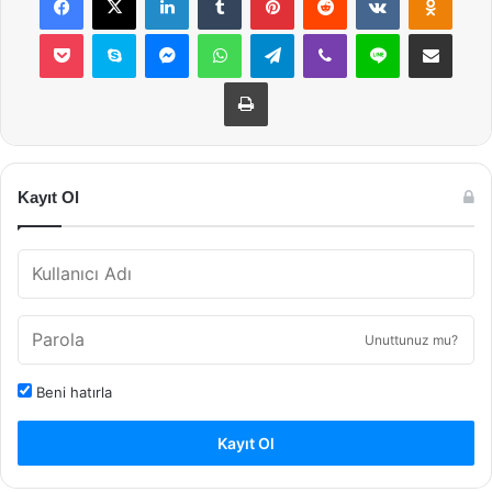
Pocket
Skype
Messenger
WhatsApp
Telegram
Viber
Line
E-Posta ile payla
Yazdır
Kayıt Ol
Unuttunuz mu?
Beni hatırla
Kayıt Ol