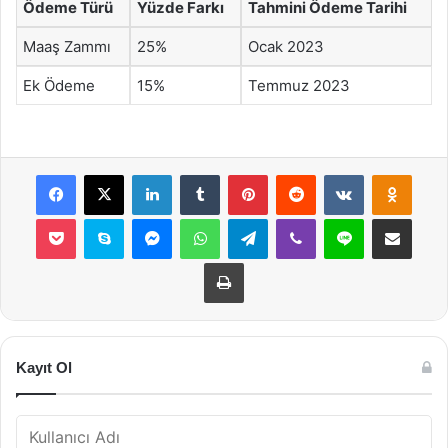
Ödeme Türü
Yüzde Farkı
Tahmini Ödeme Tarihi
Maaş Zammı
25%
Ocak 2023
Ek Ödeme
15%
Temmuz 2023
Facebook
X
LinkedIn
Tumblr
Pinterest
Reddit
VKontakte
Odnok
Pocket
Skype
Messenger
WhatsApp
Telegram
Viber
Line
E-Posta ile payla
Yazdır
Kayıt Ol