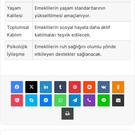
Yaşam
Emeklilerin yaşam standartlarının
Kalitesi
yükseltilmesi amaçlanıyor.
Toplumsal
Emeklilerin sosyal hayata daha aktif
Katılım
katılmaları teşvik edilecek.
Psikolojik
Emeklilerin ruh sağlığını olumlu yönde
İyileşme
etkileyen destekler sağlanacak.
Facebook
X
LinkedIn
Tumblr
Pinterest
Reddit
VKontakte
Odnok
Pocket
Skype
Messenger
WhatsApp
Telegram
Viber
Line
E-Posta ile payla
Yazdır