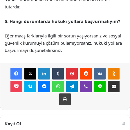
tutardır.
5. Hangi durumlarda hukuki yollara başvurmalıyım?
Eğer maaş farklarıyla ilgili bir sorun yaşıyorsanız ve sosyal
güvenlik kurumuyla çözüm bulamıyorsanız, hukuki yollara
başvurmayı düşünebilirsiniz.
Facebook
X
LinkedIn
Tumblr
Pinterest
Reddit
VKontakte
Odnok
Pocket
Skype
Messenger
WhatsApp
Telegram
Viber
Line
E-Posta ile payla
Yazdır
Kayıt Ol