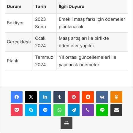
Durum
Tarih
İlgili Duyuru
2023
Emekli maaş farkı için ödemeler
Bekliyor
Sonu
planlanacak
Ocak
Maaş artışları ile birlikte
Gerçekleşti
2024
ödemeler yapıldı
Temmuz
Yıl ortası güncellemeleri ile
Planlı
2024
yapılacak ödemeler
Facebook
X
LinkedIn
Tumblr
Pinterest
Reddit
VKontakte
Odnok
Pocket
Skype
Messenger
WhatsApp
Telegram
Viber
Line
E-Posta ile payla
Yazdır