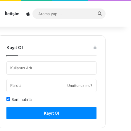
Sitemap
Arama
İletişim
yap
...
Kayıt Ol
Unuttunuz mu?
Beni hatırla
Kayıt Ol