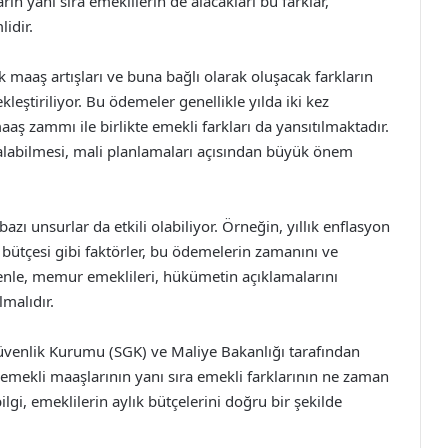
 yanı sıra emeklilerin de alacakları bu farklar,
idir.
k maaş artışları ve buna bağlı olarak oluşacak farkların
eştiriliyor. Bu ödemeler genellikle yılda iki kez
 zammı ile birlikte emekli farkları da yansıtılmaktadır.
labilmesi, mali planlamaları açısından büyük önem
ı unsurlar da etkili olabiliyor. Örneğin, yıllık enflasyon
 bütçesi gibi faktörler, bu ödemelerin zamanını ve
enle, memur emeklileri, hükümetin açıklamalarını
lmalıdır.
 Güvenlik Kurumu (SGK) ve Maliye Bakanlığı tarafından
 emekli maaşlarının yanı sıra emekli farklarının ne zaman
lgi, emeklilerin aylık bütçelerini doğru bir şekilde