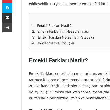
Skype
etkileyebilir. Bu yazıda, memur emekli farkların
E-Posta ile paylaş
Yazdır
Emekli Farkları Nedir?
Emekli Farklarının Hesaplanması
Emekli Farkları Ne Zaman Yatacak?
Beklentiler ve Sonuçlar
Emekli Farkları Nedir?
Emekli farkları, emekli olan memurların, emeklil
tarihten itibaren güncel maaşlar arasındaki farkı
2023’e kadar çeşitli nedenlerle maaş zammı ald
dolayı oluşur. Emekli olduktan sonra, memurları
bu farkların oluşturduğu talep ve beklentilerle iliş