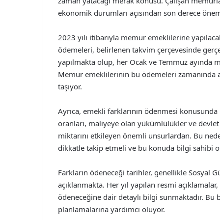
zaman yatacağı merak konusu. Çalışan memurların
ekonomik durumları açısından son derece öneml
2023 yılı itibarıyla memur emeklilerine yapılaca
ödemeleri, belirlenen takvim çerçevesinde gerçekl
yapılmakta olup, her Ocak ve Temmuz ayında maaş
Memur emeklilerinin bu ödemeleri zamanında a
taşıyor.
Ayrıca, emekli farklarının ödenmesi konusunda baz
oranları, maliyeye olan yükümlülükler ve devlet
miktarını etkileyen önemli unsurlardan. Bu ned
dikkatle takip etmeli ve bu konuda bilgi sahibi o
Farkların ödeneceği tarihler, genellikle Sosyal
açıklanmakta. Her yıl yapılan resmi açıklamalar,
ödeneceğine dair detaylı bilgi sunmaktadır. Bu bi
planlamalarına yardımcı oluyor.