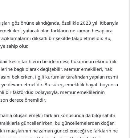
rı göz önüne alındığında, özellikle 2023 yılı itibarıyla
meklileri, yatacak olan farkların ne zaman hesaplara
açıklamalarını dikkatli bir şekilde takip etmelidir. Bu,
ye sahip olur.
air kesin tarihlerin belirlenmesi, hükümetin ekonomik
erine bağlı olarak değişebilir. Memur emeklileri, hak
masını beklerken, ilgili kurumlar tarafından yapılan resmi
meye devam etmelidir. Bu süreç, emeklilik hayatı boyunca
li bir faktördür. Dolayısıyla, memur emeklilerinin
ı son derece önemlidir.
manla oluşan emekli farkları konusunda da bilgi sahibi
li aralıklarla güncellenirken, bu güncellemelerden doğan
kli maaşlarının ne zaman güncelleneceği ve farkların ne