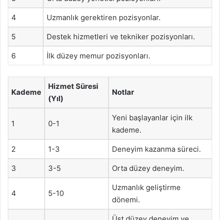
4
Uzmanlık gerektiren pozisyonlar.
5
Destek hizmetleri ve tekniker pozisyonları.
6
İlk düzey memur pozisyonları.
Hizmet Süresi
Kademe
Notlar
(Yıl)
Yeni başlayanlar için ilk
1
0-1
kademe.
2
1-3
Deneyim kazanma süreci.
3
3-5
Orta düzey deneyim.
Uzmanlık geliştirme
4
5-10
dönemi.
Üst düzey deneyim ve