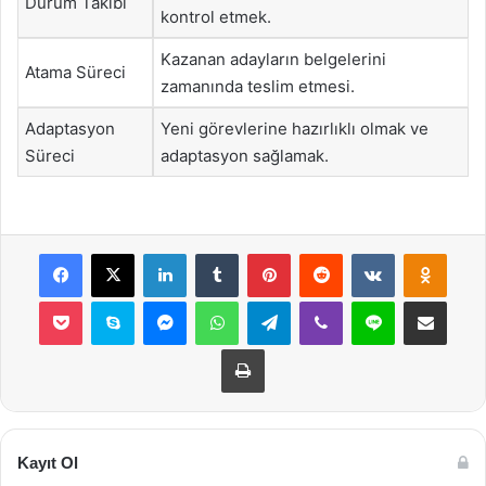
Durum Takibi
kontrol etmek.
Kazanan adayların belgelerini
Atama Süreci
zamanında teslim etmesi.
Adaptasyon
Yeni görevlerine hazırlıklı olmak ve
Süreci
adaptasyon sağlamak.
Facebook
X
LinkedIn
Tumblr
Pinterest
Reddit
VKontakte
Odnok
Pocket
Skype
Messenger
WhatsApp
Telegram
Viber
Line
E-Posta ile payla
Yazdır
Kayıt Ol