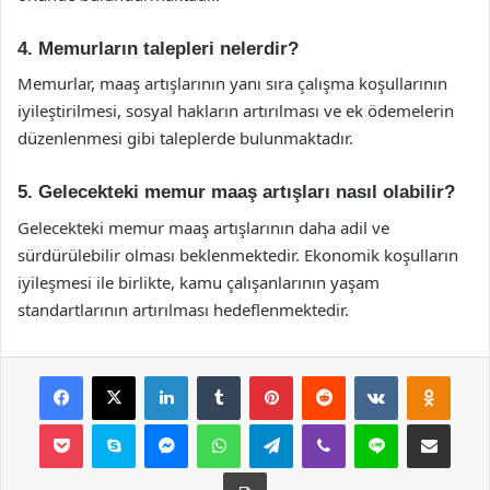
4. Memurların talepleri nelerdir?
Memurlar, maaş artışlarının yanı sıra çalışma koşullarının
iyileştirilmesi, sosyal hakların artırılması ve ek ödemelerin
düzenlenmesi gibi taleplerde bulunmaktadır.
5. Gelecekteki memur maaş artışları nasıl olabilir?
Gelecekteki memur maaş artışlarının daha adil ve
sürdürülebilir olması beklenmektedir. Ekonomik koşulların
iyileşmesi ile birlikte, kamu çalışanlarının yaşam
standartlarının artırılması hedeflenmektedir.
Facebook
X
LinkedIn
Tumblr
Pinterest
Reddit
VKontakte
Odnok
Pocket
Skype
Messenger
WhatsApp
Telegram
Viber
Line
E-Posta ile payla
Yazdır