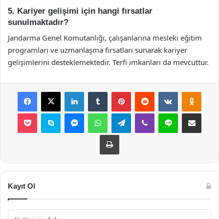
5. Kariyer gelişimi için hangi fırsatlar
sunulmaktadır?
Jandarma Genel Komutanlığı, çalışanlarına mesleki eğitim
programları ve uzmanlaşma fırsatları sunarak kariyer
gelişimlerini desteklemektedir. Terfi imkanları da mevcuttur.
Facebook
X
LinkedIn
Tumblr
Pinterest
Reddit
VKontakte
Odnok
Pocket
Skype
Messenger
WhatsApp
Telegram
Viber
Line
E-Posta ile payla
Yazdır
Kayıt Ol