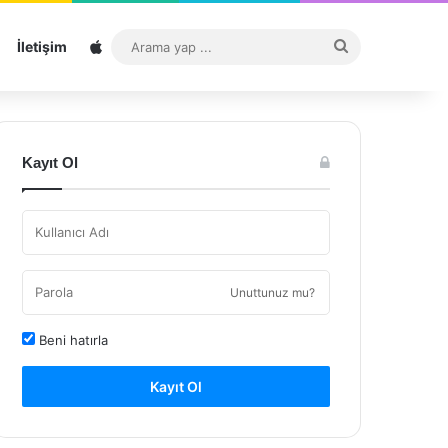
Sitemap
Arama
İletişim
yap
...
Kayıt Ol
Unuttunuz mu?
Beni hatırla
Kayıt Ol