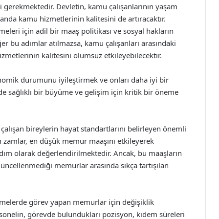
i gerekmektedir. Devletin, kamu çalışanlarının yaşam
manda kamu hizmetlerinin kalitesini de artıracaktır.
leri için adil bir maaş politikası ve sosyal hakların
er bu adımlar atılmazsa, kamu çalışanları arasındaki
etlerinin kalitesini olumsuz etkileyebilecektir.
nomik durumunu iyileştirmek ve onları daha iyi bir
e sağlıklı bir büyüme ve gelişim için kritik bir öneme
lışan bireylerin hayat standartlarını belirleyen önemli
an zamlar, en düşük memur maaşını etkileyerek
adım olarak değerlendirilmektedir. Ancak, bu maaşların
güncellenmediği memurlar arasında sıkça tartışılan
melerde görev yapan memurlar için değişiklik
onelin, görevde bulundukları pozisyon, kıdem süreleri