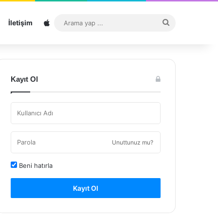
Sitemap
Arama
İletişim
yap
...
Kayıt Ol
Unuttunuz mu?
Beni hatırla
Kayıt Ol