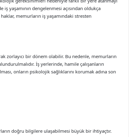
kolojik gereksinimleri nedeniyle farklı bir yere atanmayı
 de iş yaşamının dengelenmesi açısından oldukça
ği haklar, memurların iş yaşamındaki stresten
arak zorlayıcı bir dönem olabilir. Bu nedenle, memurların
undurulmalıdır. İş yerlerinde, hamile çalışanların
ması, onların psikolojik sağlıklarını korumak adına son
n doğru bilgilere ulaşabilmesi büyük bir ihtiyaçtır.