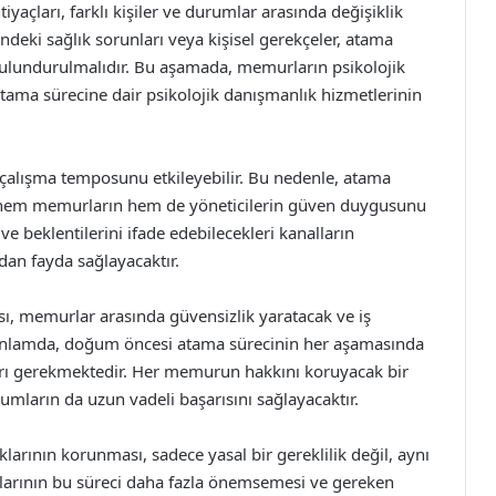
çları, farklı kişiler ve durumlar arasında değişiklik
ndeki sağlık sorunları veya kişisel gerekçeler, atama
bulundurulmalıdır. Bu aşamada, memurların psikolojik
atama sürecine dair psikolojik danışmanlık hizmetlerinin
çalışma temposunu etkileyebilir. Bu nedenle, atama
si, hem memurların hem de yöneticilerin güven duygusunu
ve beklentilerini ifade edebilecekleri kanalların
ından fayda sağlayacaktır.
ası, memurlar arasında güvensizlik yaratacak ve iş
 anlamda, doğum öncesi atama sürecinin her aşamasında
ları gerekmektedir. Her memurun hakkını koruyacak bir
rumların da uzun vadeli başarısını sağlayacaktır.
rının korunması, sadece yasal bir gereklilik değil, aynı
larının bu süreci daha fazla önemsemesi ve gereken