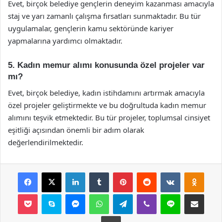
Evet, birçok belediye gençlerin deneyim kazanması amacıyla
staj ve yarı zamanlı çalışma fırsatları sunmaktadır. Bu tür
uygulamalar, gençlerin kamu sektöründe kariyer
yapmalarına yardımcı olmaktadır.
5. Kadın memur alımı konusunda özel projeler var
mı?
Evet, birçok belediye, kadın istihdamını artırmak amacıyla
özel projeler geliştirmekte ve bu doğrultuda kadın memur
alımını teşvik etmektedir. Bu tür projeler, toplumsal cinsiyet
eşitliği açısından önemli bir adım olarak
değerlendirilmektedir.
Facebook
X
LinkedIn
Tumblr
Pinterest
Reddit
VKontakte
Odnok
Pocket
Skype
Messenger
WhatsApp
Telegram
Viber
Line
E-Posta ile payla
Yazdır