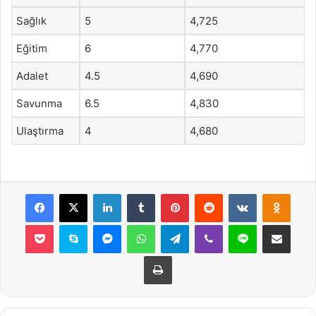
Sağlık
5
4,725
Eğitim
6
4,770
Adalet
4.5
4,690
Savunma
6.5
4,830
Ulaştırma
4
4,680
Facebook
X
LinkedIn
Tumblr
Pinterest
Reddit
VKontakte
Odnok
Pocket
Skype
Messenger
WhatsApp
Telegram
Viber
Line
E-Posta ile payla
Yazdır