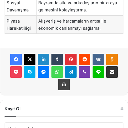
Sosyal
Bayramda aile ve arkadaşların bir araya
Dayanışma
gelmesini kolaylaştırma.
Piyasa
Alışveriş ve harcamaların artışı ile
Hareketliliği
ekonomik canlanmayı sağlama.
Facebook
X
LinkedIn
Tumblr
Pinterest
Reddit
VKontakte
Odnok
Pocket
Skype
Messenger
WhatsApp
Telegram
Viber
Line
E-Posta ile payla
Yazdır
Kayıt Ol