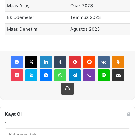
Maaş Artışı
Ocak 2023
Ek Ödemeler
Temmuz 2023
Maaş Denetimi
Ağustos 2023
Facebook
X
LinkedIn
Tumblr
Pinterest
Reddit
VKontakte
Odnok
Pocket
Skype
Messenger
WhatsApp
Telegram
Viber
Line
E-Posta ile payla
Yazdır
Kayıt Ol