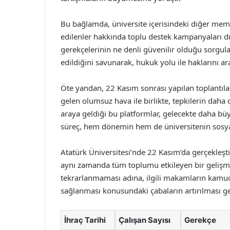
Bu bağlamda, üniversite içerisindeki diğer mem
edilenler hakkında toplu destek kampanyaları dü
gerekçelerinin ne denli güvenilir olduğu sorgulanm
edildiğini savunarak, hukuk yolu ile haklarını ar
Öte yandan, 22 Kasım sonrası yapılan toplantıl
gelen olumsuz hava ile birlikte, tepkilerin daha 
araya geldiği bu platformlar, gelecekte daha büy
süreç, hem dönemin hem de üniversitenin sosyal y
Atatürk Üniversitesi’nde 22 Kasım’da gerçekleşti
aynı zamanda tüm toplumu etkileyen bir gelişme 
tekrarlanmaması adına, ilgili makamların kamuoy
sağlanması konusundaki çabaların artırılması g
İhraç Tarihi
Çalışan Sayısı
Gerekçe