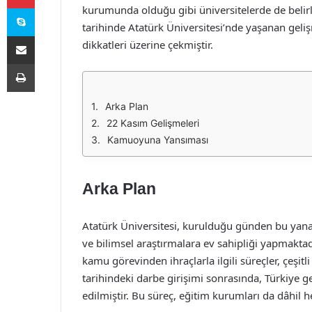
Skype
kurumunda olduğu gibi üniversitelerde de belirl
tarihinde Atatürk Üniversitesi’nde yaşanan gel
E-Posta ile paylaş
dikkatleri üzerine çekmiştir.
Yazdır
Arka Plan
22 Kasım Gelişmeleri
Kamuoyuna Yansıması
Arka Plan
Atatürk Üniversitesi, kurulduğu günden bu yana 
ve bilimsel araştırmalara ev sahipliği yapmaktadı
kamu görevinden ihraçlarla ilgili süreçler, çeşi
tarihindeki darbe girişimi sonrasında, Türkiye ge
edilmiştir. Bu süreç, eğitim kurumları da dâhil h