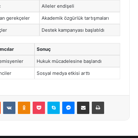
ç
Aileler endişeli
an gerekçeler
Akademik özgürlük tartışmaları
çler
Destek kampanyası başlatıldı
ımcılar
Sonuç
emisyenler
Hukuk mücadelesine başlandı
ciler
Sosyal medya etkisi arttı
st
Reddit
VKontakte
Odnoklassniki
Pocket
Skype
Messenger
E-Posta ile paylaş
Yazdır