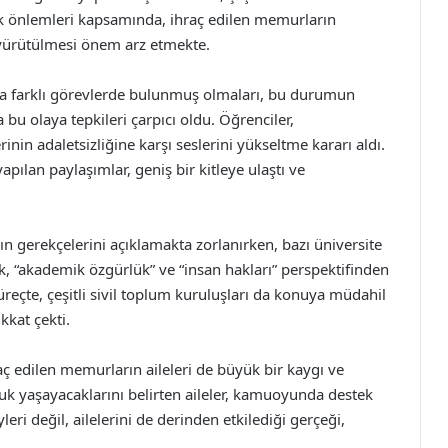
ik önlemleri kapsamında, ihraç edilen memurların
le yürütülmesi önem arz etmekte.
arda farklı görevlerde bulunmuş olmaları, bu durumun
 bu olaya tepkileri çarpıcı oldu. Öğrenciler,
inin adaletsizliğine karşı seslerini yükseltme kararı aldı.
pılan paylaşımlar, geniş bir kitleye ulaştı ve
ın gerekçelerini açıklamakta zorlanırken, bazı üniversite
, “akademik özgürlük” ve “insan hakları” perspektifinden
eçte, çeşitli sivil toplum kuruluşları da konuya müdahil
kkat çekti.
ç edilen memurların aileleri de büyük bir kaygı ve
rluk yaşayacaklarını belirten aileler, kamuoyunda destek
yleri değil, ailelerini de derinden etkilediği gerçeği,