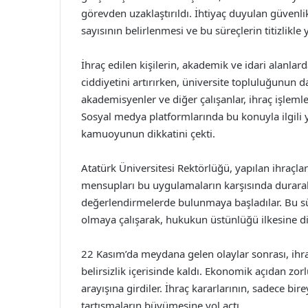
görevden uzaklaştırıldı. İhtiyaç duyulan güvenl
sayısının belirlenmesi ve bu süreçlerin titizlik
İhraç edilen kişilerin, akademik ve idari alanl
ciddiyetini artırırken, üniversite topluluğunun da
akademisyenler ve diğer çalışanlar, ihraç işlemler
Sosyal medya platformlarında bu konuyla ilgili ya
kamuoyunun dikkatini çekti.
Atatürk Üniversitesi Rektörlüğü, yapılan ihraçlar
mensupları bu uygulamaların karşısında durarak
değerlendirmelerde bulunmaya başladılar. Bu sür
olmaya çalışarak, hukukun üstünlüğü ilkesine di
22 Kasım’da meydana gelen olaylar sonrası, ihra
belirsizlik içerisinde kaldı. Ekonomik açıdan zo
arayışına girdiler. İhraç kararlarının, sadece bire
tartışmaların büyümesine yol açtı.