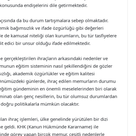
i konusunda endişelerini dile getirmektedir.
açısında da bu durum tartışmalara sebep olmaktadır.
demik bağımsızlık ve ifade özgürlüğü gibi değerleri
kle de kamusal niteliği olan kurumların, bu tür tasfiyelere
t edici bir unsur olduğu ifade edilmektedir.
 gerçekleştirilen ihraçların arkasındaki nedenler ve
umunun eğitim sisteminin nasıl şekillendiğini de gözler
ızlığı, akademik özgürlükler ve eğitim kalitesi
. Önümüzdeki günlerde, ihraç edilen memurların durumu
, eğitim gündeminin en önemli meselelerinden biri olarak
eminatı olan genç nesillerin, bu tür olumsuz durumlardan
e doğru politikalarla mümkün olacaktır.
an ihraç işlemleri, ülke genelinde yürütülen bir dizi
deme geldi. KHK (Kanun Hükmünde Kararname) ile
esinde görev yapan birçok memur, çeşitli nedenlerle