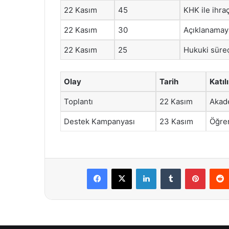
22 Kasım
45
KHK ile ihra
22 Kasım
30
Açıklanamay
22 Kasım
25
Hukuki süre
Olay
Tarih
Katıl
Toplantı
22 Kasım
Akad
Destek Kampanyası
23 Kasım
Öğren
Facebook
X
LinkedIn
Tumblr
Pintere