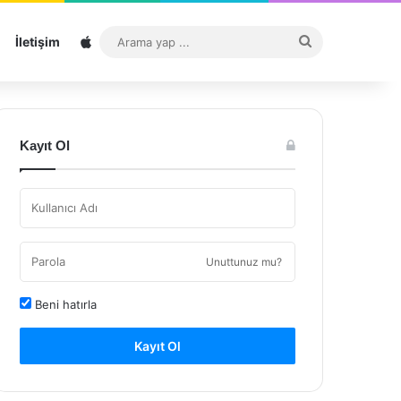
Sitemap
Arama
İletişim
yap
...
Kayıt Ol
Unuttunuz mu?
Beni hatırla
Kayıt Ol