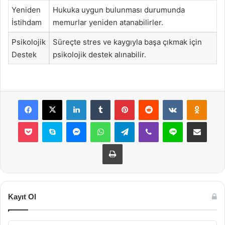
Yeniden
Hukuka uygun bulunması durumunda
İstihdam
memurlar yeniden atanabilirler.
Psikolojik
Süreçte stres ve kaygıyla başa çıkmak için
Destek
psikolojik destek alınabilir.
Facebook
X
LinkedIn
Tumblr
Pinterest
Reddit
VKontakte
Odnok
Pocket
Skype
Messenger
WhatsApp
Telegram
Viber
Line
E-Posta ile payla
Yazdır
Kayıt Ol