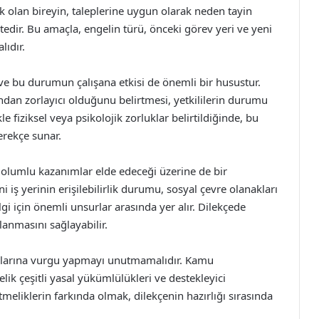
ak olan bireyin, taleplerine uygun olarak neden tayin
tedir. Bu amaçla, engelin türü, önceki görev yeri ve yeni
lıdır.
ve bu durumun çalışana etkisi de önemli bir husustur.
ından zorlayıcı olduğunu belirtmesi, yetkililerin durumu
 fiziksel veya psikolojik zorluklar belirtildiğinde, bu
erekçe sunar.
i olumlu kazanımlar elde edeceği üzerine de bir
 iş yerinin erişilebilirlik durumu, sosyal çevre olanakları
lgi için önemli unsurlar arasında yer alır. Dilekçede
anmasını sağlayabilir.
aklarına vurgu yapmayı unutmamalıdır. Kamu
lik çeşitli yasal yükümlülükleri ve destekleyici
meliklerin farkında olmak, dilekçenin hazırlığı sırasında