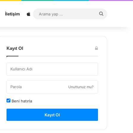
Sitemap
Arama
İletişim
yap
...
Kayıt Ol
Unuttunuz mu?
Beni hatırla
Kayıt Ol