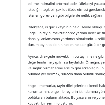
edilme ihtimalini artırmaktadır. Dilekçeyi yazac
istediğini açık bir şekilde ifade etmesi gerekmek
istenen görev yeri gibi bilgilerde netlik sağlanma
Dilekçede, iş gücü kaybının ne düzeyde olduğu 
Engelli bireyin, mevcut görev yerinin neler açıs
daha iyi anlamasına yardımcı olmaktadır. Özellikle
durum tayin talebinin nedenine dair güçlü bir g
Ayrıca, dilekçede müvekkilin bu tayin ile ne gib
değerlendirme yapılması faydalıdır. Örneğin, yeni
ve sağlık hizmetlerine erişim gibi etkenler, bu bi
bunlara yer vermek, sürecin daha olumlu sonuçl
Engelli memurlar, tayin dilekçelerinde kendi h
kurumlarının, engelli bireylerin istihdamına yöne
politikaları bulunmaktadır. Bu yasaların ve yönet
kuvvetli bir zemin oluşturur.