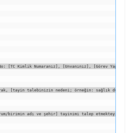
No: [TC Kimlik Numaranız], [Unvanınız], [Görev Yaptığını
rak, [tayin talebinizin nedeni; örneğin: sağlık durumu, 
rum/birimin adı ve şehir] tayinimi talep etmekteyim. İlg