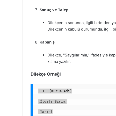
Sonuç ve Talep
Dilekçenin sonunda, ilgili birimden yap
Dilekçenin kabulü durumunda, ilgili bi
Kapanış
Dilekçe, "Saygılarımla," ifadesiyle kapa
kısma yazılır.
Dilekçe Örneği
T.C. [Kurum Adı]
[İlgili Birim]
[Tarih]