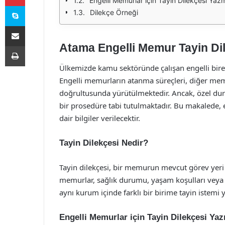
Engelli Memurlar için Tayin Dilekçesi Yaz
Skype
Dilekçe Örneği
E-Posta ile paylaş
Atama Engelli Memur Tayin Di
Yazdır
Ülkemizde kamu sektöründe çalışan engelli bireyle
Engelli memurların atanma süreçleri, diğer memu
doğrultusunda yürütülmektedir. Ancak, özel durum
bir prosedüre tabi tutulmaktadır. Bu makalede, e
dair bilgiler verilecektir.
Tayin Dilekçesi Nedir?
Tayin dilekçesi, bir memurun mevcut görev yeri değ
memurlar, sağlık durumu, yaşam koşulları veya a
aynı kurum içinde farklı bir birime tayin istemi y
Engelli Memurlar için Tayin Dilekçesi Ya