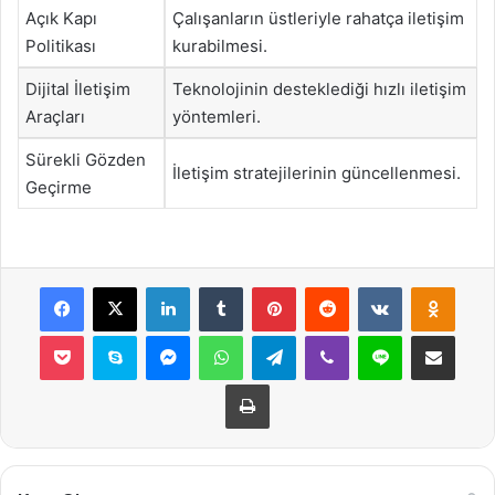
Açık Kapı
Çalışanların üstleriyle rahatça iletişim
Politikası
kurabilmesi.
Dijital İletişim
Teknolojinin desteklediği hızlı iletişim
Araçları
yöntemleri.
Sürekli Gözden
İletişim stratejilerinin güncellenmesi.
Geçirme
Facebook
X
LinkedIn
Tumblr
Pinterest
Reddit
VKontakte
Odnok
Pocket
Skype
Messenger
WhatsApp
Telegram
Viber
Line
E-Posta ile payla
Yazdır