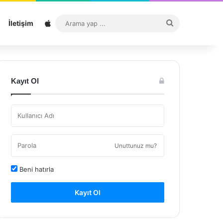
Sitemap
Arama
İletişim
yap
...
Kayıt Ol
Unuttunuz mu?
Beni hatırla
Kayıt Ol