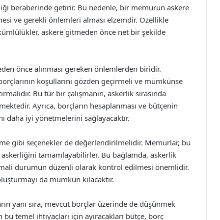
iği beraberinde getirir. Bu nedenle, bir memurun askere
i ve gerekli önlemleri alması elzemdir. Özellikle
yükümlülükler, askere gitmeden önce net bir şekilde
eden önce alınması gereken önlemlerden biridir.
borçlarının koşullarını gözden geçirmeli ve mümkünse
rmalıdır. Bu tür bir çalışmanın, askerlik sırasında
lmektedir. Ayrıca, borçların hesaplanması ve bütçenin
 daha iyi yönetmelerini sağlayacaktır.
eme gibi seçenekler de değerlendirilmelidir. Memurlar, bu
askerliğini tamamlayabilirler. Bu bağlamda, askerlik
 mali durumun düzenli olarak kontrol edilmesi önemlidir.
 oluşturmayı da mümkün kılacaktır.
arın yanı sıra, mevcut borçlar üzerinde de düşünmek
u temel ihtiyaçları için ayıracakları bütçe, borç