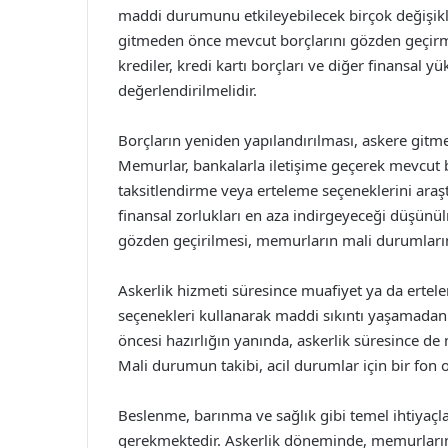
maddi durumunu etkileyebilecek birçok değişikl
gitmeden önce mevcut borçlarını gözden geçirmes
krediler, kredi kartı borçları ve diğer finansal 
değerlendirilmelidir.
Borçların yeniden yapılandırılması, askere gitm
Memurlar, bankalarla iletişime geçerek mevcut 
taksitlendirme veya erteleme seçeneklerini araştı
finansal zorlukları en aza indirgeyeceği düşünü
gözden geçirilmesi, memurların mali durumlarını
Askerlik hizmeti süresince muafiyet ya da ertel
seçenekleri kullanarak maddi sıkıntı yaşamadan 
öncesi hazırlığın yanında, askerlik süresince de
Mali durumun takibi, acil durumlar için bir fon
Beslenme, barınma ve sağlık gibi temel ihtiyaçl
gerekmektedir. Askerlik döneminde, memurların b