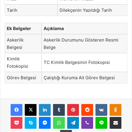
Tarih
Dilekçenin Yazıldığı Tarih
Ek Belgeler
Açıklama
Askerlik
Askerlik Durumunu Gösteren Resmi
Belgesi
Belge
Kimlik
TC Kimlik Belgesinin Fotokopisi
Fotokopisi
Görev Belgesi
Çalıştığı Kuruma Ait Görev Belgesi
Facebook
X
LinkedIn
Tumblr
Pinterest
Reddit
VKontakte
Odnok
Pocket
Skype
Messenger
WhatsApp
Telegram
Viber
Line
E-Posta ile payla
Yazdır