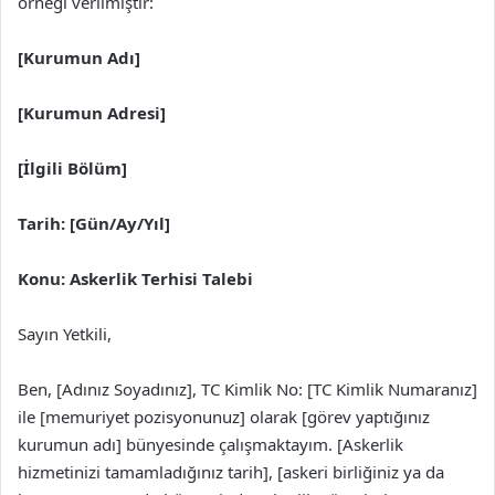
örneği verilmiştir:
[Kurumun Adı]
[Kurumun Adresi]
[İlgili Bölüm]
Tarih: [Gün/Ay/Yıl]
Konu: Askerlik Terhisi Talebi
Sayın Yetkili,
Ben, [Adınız Soyadınız], TC Kimlik No: [TC Kimlik Numaranız]
ile [memuriyet pozisyonunuz] olarak [görev yaptığınız
kurumun adı] bünyesinde çalışmaktayım. [Askerlik
hizmetinizi tamamladığınız tarih], [askeri birliğiniz ya da