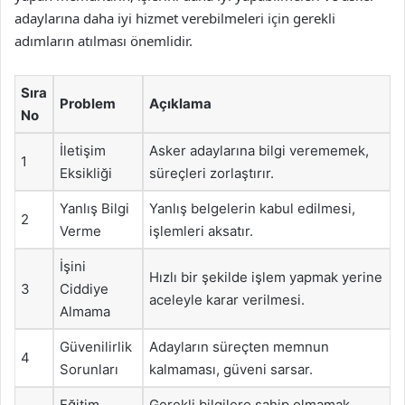
adaylarına daha iyi hizmet verebilmeleri için gerekli
adımların atılması önemlidir.
Sıra
Problem
Açıklama
No
İletişim
Asker adaylarına bilgi verememek,
1
Eksikliği
süreçleri zorlaştırır.
Yanlış Bilgi
Yanlış belgelerin kabul edilmesi,
2
Verme
işlemleri aksatır.
İşini
Hızlı bir şekilde işlem yapmak yerine
3
Ciddiye
aceleyle karar verilmesi.
Almama
Güvenilirlik
Adayların süreçten memnun
4
Sorunları
kalmaması, güveni sarsar.
Eğitim
Gerekli bilgilere sahip olmamak,