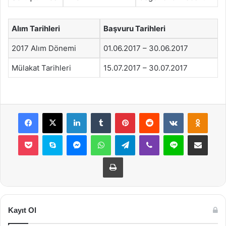
Alım Tarihleri
Başvuru Tarihleri
2017 Alım Dönemi
01.06.2017 – 30.06.2017
Mülakat Tarihleri
15.07.2017 – 30.07.2017
Facebook
X
LinkedIn
Tumblr
Pinterest
Reddit
VKontakte
Odnok
Pocket
Skype
Messenger
WhatsApp
Telegram
Viber
Line
E-Posta ile payla
Yazdır
Kayıt Ol