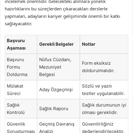
incelemek önemlidir. Gelecekteki alımlara yönelik
hazırlıklarını bu süreçlerden çıkaracakları derslerle
yapmaları, adayların kariyer gelişiminde önemli bir katkı
sağlayacaktır.
Başvuru
Gerekli Belgeler
Notlar
Aşaması
Başvuru
Nüfus Cüzdanı,
Form eksiksiz
Formu
Mezuniyet
doldurulmalıdır.
Doldurma
Belgesi
Mülakat
Sözlü ve yazılı
Aday Özgeçmişi
Süreci
testler uygulanabilir.
Sağlık
Sağlık durumunun iyi
Sağlık Raporu
Kontrolü
olması gereklidir.
Güvenlik
Geçmiş Davranış
Güvenilirliğiniz
Soruşturması
Analizi
değerlendirilecektir.