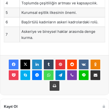
4
Toplumda çeşitliliğin artması ve kapsayıcılık.
5
Kurumsal eşitlik ilkesinin önemi.
6
Başörtülü kadınların askeri kadrolardaki rolü.
Askeriye ve bireysel haklar arasında denge
7
kurma.
Facebook
X
LinkedIn
Tumblr
Pinterest
Reddit
VKontakte
Odnok
Pocket
Skype
Messenger
WhatsApp
Telegram
Viber
Line
E-Posta ile payla
Yazdır
Kayıt Ol