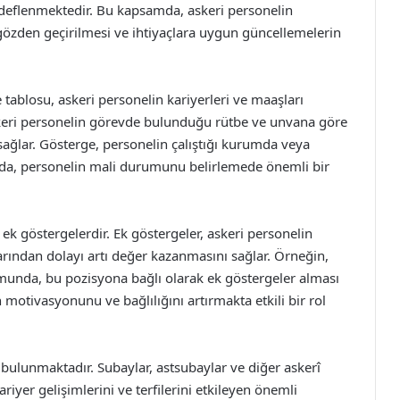
edeflenmektedir. Bu kapsamda, askeri personelin
 gözden geçirilmesi ve ihtiyaçlara uygun güncellemelerin
ablosu, askeri personelin kariyerleri ve maaşları
askeri personelin görevde bulunduğu rütbe ve unvana göre
ı sağlar. Gösterge, personelin çalıştığı kurumda veya
nda, personelin mali durumunu belirlemede önemli bir
ek göstergelerdir. Ek göstergeler, askeri personelin
rından dolayı artı değer kazanmasını sağlar. Örneğin,
unda, bu pozisyona bağlı olarak ek göstergeler alması
 motivasyonunu ve bağlılığını artırmakta etkili bir rol
 bulunmaktadır. Subaylar, astsubaylar ve diğer askerî
riyer gelişimlerini ve terfilerini etkileyen önemli