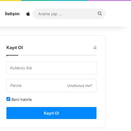
Sitemap
Arama
İletişim
yap
...
Kayıt Ol
Unuttunuz mu?
Beni hatırla
Kayıt Ol