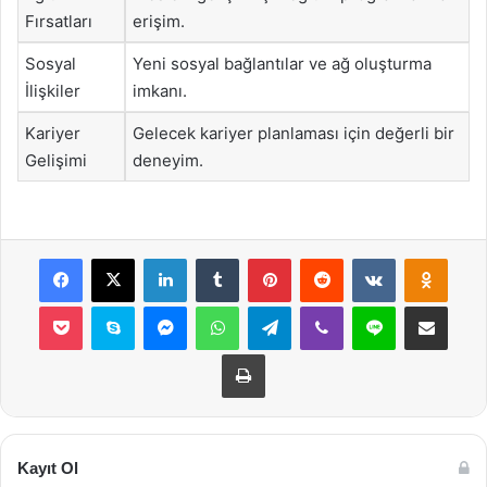
Fırsatları
erişim.
Sosyal
Yeni sosyal bağlantılar ve ağ oluşturma
İlişkiler
imkanı.
Kariyer
Gelecek kariyer planlaması için değerli bir
Gelişimi
deneyim.
Facebook
X
LinkedIn
Tumblr
Pinterest
Reddit
VKontakte
Odnok
Pocket
Skype
Messenger
WhatsApp
Telegram
Viber
Line
E-Posta ile payla
Yazdır
Kayıt Ol