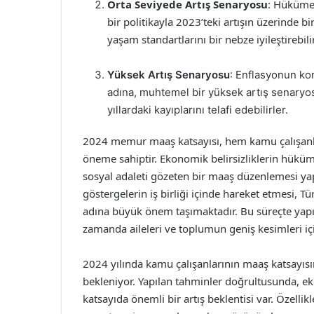
Orta Seviyede Artış Senaryosu
: Hükümet
bir politikayla 2023’teki artışın üzerind
yaşam standartlarını bir nebze iyileştirebilir
Yüksek Artış Senaryosu
: Enflasyonun kon
adına, muhtemel bir yüksek artış senary
yıllardaki kayıplarını telafi edebilirler.
2024 memur maaş katsayısı, hem kamu çalışanla
öneme sahiptir. Ekonomik belirsizliklerin hük
sosyal adaleti gözeten bir maaş düzenlemesi ya
göstergelerin iş birliği içinde hareket etmesi, T
adına büyük önem taşımaktadır. Bu süreçte yapı
zamanda aileleri ve toplumun geniş kesimleri içi
2024 yılında kamu çalışanlarının maaş katsayısın
bekleniyor. Yapılan tahminler doğrultusunda, ek
katsayıda önemli bir artış beklentisi var. Özell