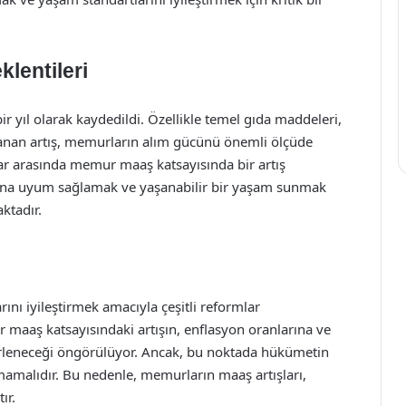
lentileri
r yıl olarak kaydedildi. Özellikle temel gıda maddeleri,
anan artış, memurların alım gücünü önemli ölçüde
llar arasında memur maaş katsayısında bir artış
syona uyum sağlamak ve yaşanabilir bir yaşam sunmak
ktadır.
nı iyileştirmek amacıyla çeşitli reformlar
ur maaş katsayısındaki artışın, enflasyon oranlarına ve
rleneceği öngörülüyor. Ancak, bu noktada hükümetin
ulmamalıdır. Bu nedenle, memurların maaş artışları,
ır.