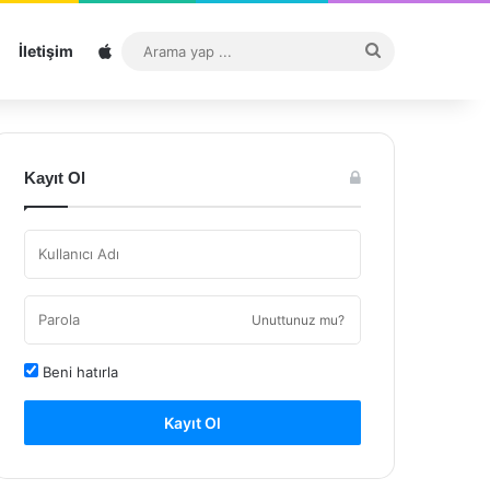
Sitemap
Arama
İletişim
yap
...
Kayıt Ol
Unuttunuz mu?
Beni hatırla
Kayıt Ol