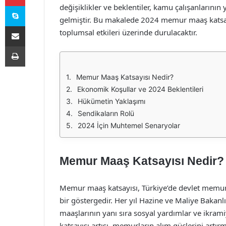
Skype
değişiklikler ve beklentiler, kamu çalışanlarının 
gelmiştir. Bu makalede 2024 memur maaş katsayı
E-Posta ile paylaş
toplumsal etkileri üzerinde durulacaktır.
Yazdır
Memur Maaş Katsayısı Nedir?
Ekonomik Koşullar ve 2024 Beklentileri
Hükümetin Yaklaşımı
Sendikaların Rolü
2024 İçin Muhtemel Senaryolar
Memur Maaş Katsayısı Nedir?
Memur maaş katsayısı, Türkiye’de devlet memur
bir göstergedir. Her yıl Hazine ve Maliye Bakanl
maaşlarının yanı sıra sosyal yardımlar ve ikram
katsayısı artışı, memurların alım güçlerini artırm