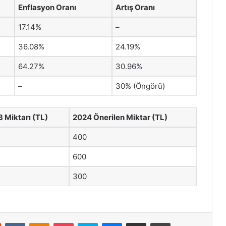
Enflasyon Oranı
Artış Oranı
17.14%
–
36.08%
24.19%
64.27%
30.96%
–
30% (Öngörü)
 Miktarı (TL)
2024 Önerilen Miktar (TL)
400
600
300
st
Reddit
VKontakte
Odnoklassniki
Pocket
Skype
Messenger
E-Posta ile paylaş
Yazdır