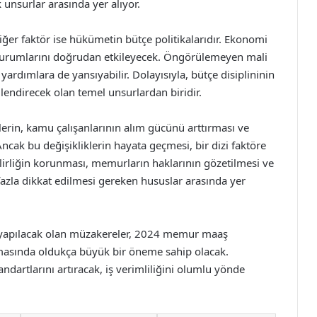
unsurlar arasında yer alıyor.
diğer faktör ise hükümetin bütçe politikalarıdır. Ekonomi
 durumlarını doğrudan etkileyecek. Öngörülemeyen mali
rdımlara de yansıyabilir. Dolayısıyla, bütçe disiplininin
endirecek olan temel unsurlardan biridir.
erin, kamu çalışanlarının alım gücünü arttırması ve
ncak bu değişikliklerin hayata geçmesi, bir dizi faktöre
lirliğin korunması, memurların haklarının gözetilmesi ve
zla dikkat edilmesi gereken hususlar arasında yer
a yapılacak olan müzakereler, 2024 memur maaş
ırılmasında oldukça büyük bir öneme sahip olacak.
ndartlarını artıracak, iş verimliliğini olumlu yönde