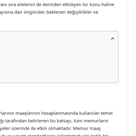
yanı sıra ailelerini de derinden etkileyen bir konu haline
sına dair öngörüler, beklenen değişiklikler ve
larının maaşlarının hesaplanmasında kullanılan temel
ığı tarafından belirlenen bu katsayı, tüm memurların
iyeler üzerinde de etkili olmaktadır. Memur maaş
ak ve yaşam standartlarını iyileştirmek için kritik bir