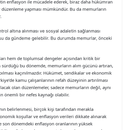
in enflasyon ile mücadele ederek, biraz daha hükümran
e bir düzenleme yapması mümkündür. Bu da memurların
.
trol altına alınması ve sosyal adaletin sağlanması
osu da gündeme gelebilir. Bu durumda memurlar, önceki
rı hem de toplumsal dengeler açısından kritik bir
üm sürdüğü bu dönemde, memurların alım gücünü artıran,
pılması kaçınılmazdır. Hükümet, sendikalar ve ekonomik
ürkiye’de kamu çalışanlarının refah düzeyinin artırılması
lacak olan düzenlemeler, sadece memurların değil, aynı
n önemli bir nefes kaynağı olabilir.
ın belirlenmesi, birçok kişi tarafından merakla
onomik koşullar ve enflasyon verileri dikkate alınarak
ikle son dönemdeki enflasyon oranlarının yüksek