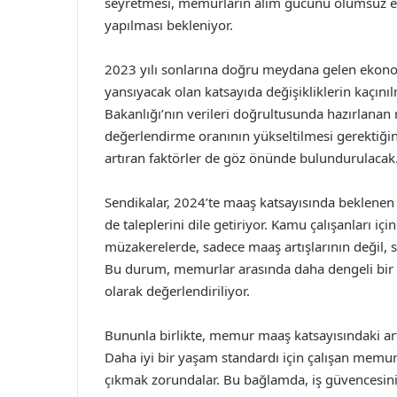
seyretmesi, memurların alım gücünü olumsuz etk
yapılması bekleniyor.
2023 yılı sonlarına doğru meydana gelen ekono
yansıyacak olan katsayıda değişikliklerin kaçın
Bakanlığı’nın verileri doğrultusunda hazırlanan
değerlendirme oranının yükseltilmesi gerektiğin
artıran faktörler de göz önünde bulundurulacak
Sendikalar, 2024’te maaş katsayısında beklenen a
de taleplerini dile getiriyor. Kamu çalışanları içi
müzakerelerde, sadece maaş artışlarının değil, 
Bu durum, memurlar arasında daha dengeli bir 
olarak değerlendiriliyor.
Bununla birlikte, memur maaş katsayısındaki art
Daha iyi bir yaşam standardı için çalışan memurla
çıkmak zorundalar. Bu bağlamda, iş güvencesini