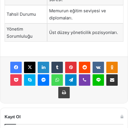
Memurun eğitim seviyesi ve
Tahsil Durumu
diplomaları.
Yönetim
Üst düzey yöneticilik pozisyonları.
Sorumluluğu
Facebook
X
LinkedIn
Tumblr
Pinterest
Reddit
VKontakte
Odnok
Pocket
Skype
Messenger
WhatsApp
Telegram
Viber
Line
E-Posta ile payla
Yazdır
Kayıt Ol