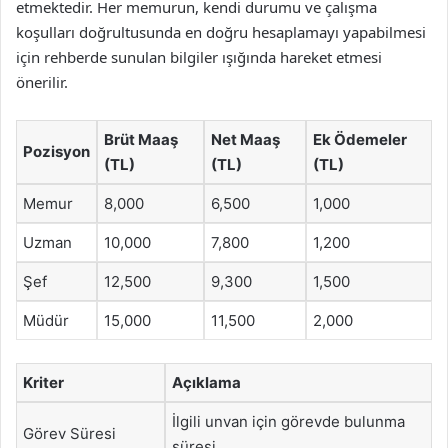
etmektedir. Her memurun, kendi durumu ve çalışma
koşulları doğrultusunda en doğru hesaplamayı yapabilmesi
için rehberde sunulan bilgiler ışığında hareket etmesi
önerilir.
Brüt Maaş
Net Maaş
Ek Ödemeler
Pozisyon
(TL)
(TL)
(TL)
Memur
8,000
6,500
1,000
Uzman
10,000
7,800
1,200
Şef
12,500
9,300
1,500
Müdür
15,000
11,500
2,000
Kriter
Açıklama
İlgili unvan için görevde bulunma
Görev Süresi
süresi.