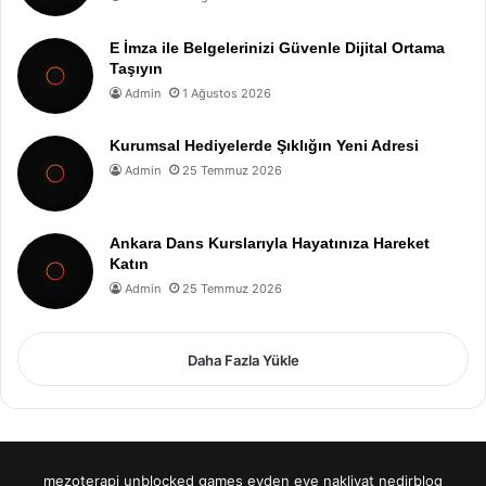
E İmza ile Belgelerinizi Güvenle Dijital Ortama
Taşıyın
Admin
1 Ağustos 2026
Kurumsal Hediyelerde Şıklığın Yeni Adresi
Admin
25 Temmuz 2026
Ankara Dans Kurslarıyla Hayatınıza Hareket
Katın
Admin
25 Temmuz 2026
Daha Fazla Yükle
mezoterapi
unblocked games
evden eve nakliyat
nedirblog