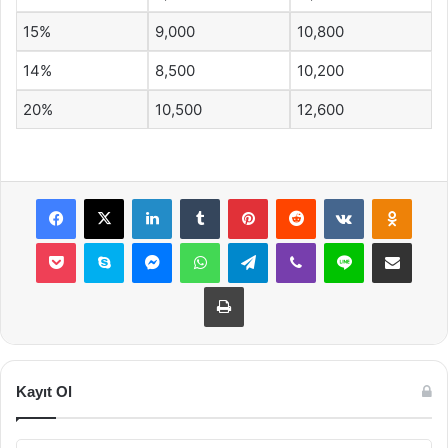
15%
9,000
10,800
14%
8,500
10,200
20%
10,500
12,600
Facebook
X
LinkedIn
Tumblr
Pinterest
Reddit
VKontakte
Odnok
Pocket
Skype
Messenger
WhatsApp
Telegram
Viber
Line
E-Posta ile payla
Yazdır
Kayıt Ol