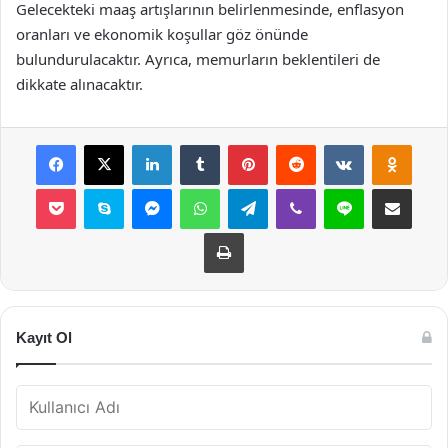
Gelecekteki maaş artışlarının belirlenmesinde, enflasyon
oranları ve ekonomik koşullar göz önünde
bulundurulacaktır. Ayrıca, memurların beklentileri de
dikkate alınacaktır.
Facebook
X
LinkedIn
Tumblr
Pinterest
Reddit
VKontakte
Odnok
Pocket
Skype
Messenger
WhatsApp
Telegram
Viber
Line
E-Posta ile payla
Yazdır
Kayıt Ol