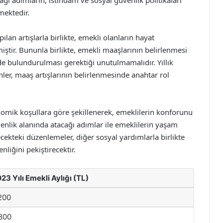
ağı adımların, istihdam ve sosyal güvenlik politikaları
mektedir.
lan artışlarla birlikte, emekli olanların hayat
iştir. Bununla birlikte, emekli maaşlarının belirlenmesi
e bulundurulması gerektiği unutulmamalıdır. Yıllık
ler, maaş artışlarının belirlenmesinde anahtar rol
mik koşullara göre şekillenerek, emeklilerin konforunu
nlik alanında atacağı adımlar ile emeklilerin yaşam
ekteki düzenlemeler, diğer sosyal yardımlarla birlikte
liğini pekiştirecektir.
23 Yılı Emekli Aylığı (TL)
200
800