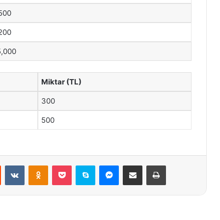
500
200
5,000
Miktar (TL)
300
500
st
Reddit
VKontakte
Odnoklassniki
Pocket
Skype
Messenger
E-Posta ile paylaş
Yazdır