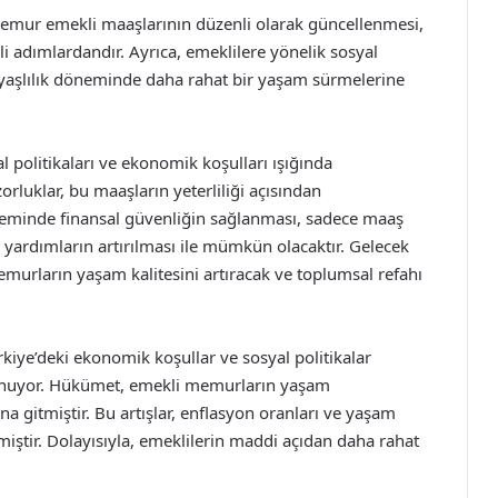
memur emekli maaşlarının düzenli olarak güncellenmesi,
i adımlardandır. Ayrıca, emeklilere yönelik sosyal
 yaşlılık döneminde daha rahat bir yaşam sürmelerine
 politikaları ve ekonomik koşulları ışığında
orluklar, bu maaşların yeterliliği açısından
eminde finansal güvenliğin sağlanması, sadece maaş
e yardımların artırılması ile mümkün olacaktır. Gelecek
urların yaşam kalitesini artıracak ve toplumsal refahı
rkiye’deki ekonomik koşullar ve sosyal politikalar
unuyor. Hükümet, emekli memurların yaşam
a gitmiştir. Bu artışlar, enflasyon oranları ve yaşam
iştir. Dolayısıyla, emeklilerin maddi açıdan daha rahat