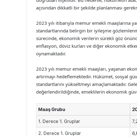
doğrudan ilişkilidir. Bu nedenle, hükümetin atac
açısından dikkatli bir şekilde planlanması gerek
2023 yılı itibarıyla memur emekli maaşlarına yapı
standartlarında belirgin bir iyileşme gözlemlenm
sürecinde, ekonomik verilerin sürekli göz önünd
enflasyon, döviz kurları ve diğer ekonomik etken
oynamaktadır.
2023 yılı memur emekli maaşları, yaşanan ekono
artırmayı hedeflemektedir. Hükümet, sosyal güve
standartlarını yükseltmeyi amaçlamaktadır. Gelec
değerlendirildiğinde, emeklilerin ekonomik güven
Maaş Grubu
20
1. Derece 1. Gruplar
7,
2. Derece 1. Gruplar
6,