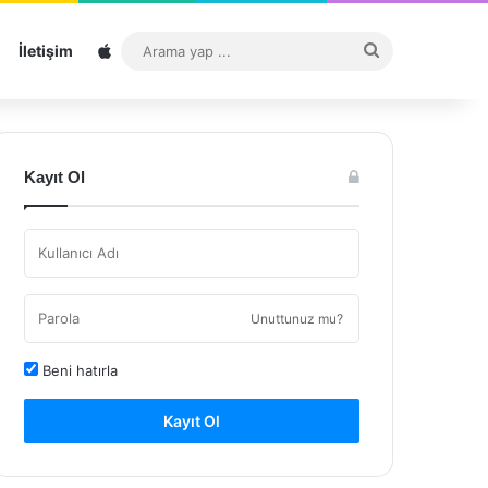
Sitemap
Arama
İletişim
yap
...
Kayıt Ol
Unuttunuz mu?
Beni hatırla
Kayıt Ol