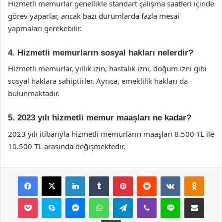
Hizmetli memurlar genellikle standart çalışma saatleri içinde
görev yaparlar, ancak bazı durumlarda fazla mesai
yapmaları gerekebilir.
4. Hizmetli memurların sosyal hakları nelerdir?
Hizmetli memurlar, yıllık izin, hastalık izni, doğum izni gibi
sosyal haklara sahiptirler. Ayrıca, emeklilik hakları da
bulunmaktadır.
5. 2023 yılı hizmetli memur maaşları ne kadar?
2023 yılı itibarıyla hizmetli memurların maaşları 8.500 TL ile
10.500 TL arasında değişmektedir.
Facebook
X
LinkedIn
Tumblr
Pinterest
Reddit
VKontakte
Odnok
Pocket
Skype
Messenger
WhatsApp
Telegram
Viber
Line
E-Posta ile payla
Yazdır