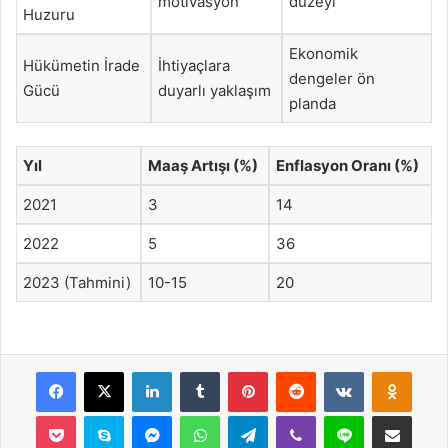
motivasyon
düzeyi
Huzuru
Ekonomik
Hükümetin İrade
İhtiyaçlara
dengeler ön
Gücü
duyarlı yaklaşım
planda
Yıl
Maaş Artışı (%)
Enflasyon Oranı (%)
2021
3
14
2022
5
36
2023 (Tahmini)
10-15
20
Facebook
X
LinkedIn
Tumblr
Pinterest
Reddit
VKontakte
Odnok
Pocket
Skype
Messenger
WhatsApp
Telegram
Viber
Line
E-Posta ile payla