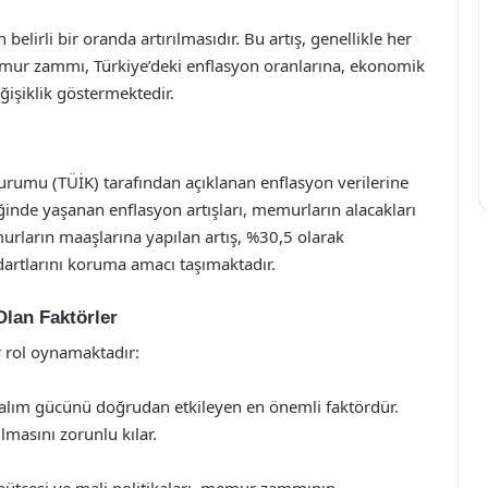
irli bir oranda artırılmasıdır. Bu artış, genellikle her
emur zammı, Türkiye’deki enflasyon oranlarına, ekonomik
işiklik göstermektedir.
Kurumu (TÜİK) tarafından açıklanan enflasyon verilerine
ğinde yaşanan enflasyon artışları, memurların alacakları
urların maaşlarına yapılan artış, %30,5 olarak
dartlarını koruma amacı taşımaktadır.
lan Faktörler
 rol oynamaktadır:
 alım gücünü doğrudan etkileyen en önemli faktördür.
masını zorunlu kılar.