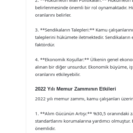
2. **Hükümetin Mali Politikaları:** Hükümetin 
belirlenmesinde önemli bir rol oynamaktadır. 
oranlarını belirler.
3. **Sendikaların Talepleri:** Kamu çalışanları
taleplerini hükümete iletmektedir. Sendikaların 
faktördür.
4. **Ekonomik Koşullar:** Ülkenin genel eko
alınan bir diğer unsurdur. Ekonomik büyüme, işs
oranlarını etkileyebilir.
2022 Yılı Memur Zammının Etkileri
2022 yılı memur zammı, kamu çalışanları üzerind
1. **Alım Gücünün Artışı:** %30,5 oranındaki 
standartlarını korumalarına yardımcı olmuştur. B
önemlidir.