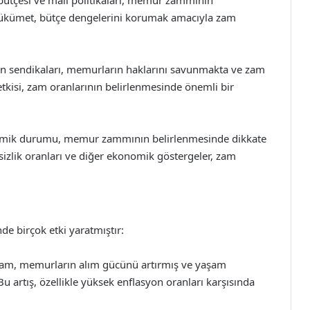
bütçesi ve mali politikaları, memur zammının
Hükümet, bütçe dengelerini korumak amacıyla zam
nın sendikaları, memurların haklarını savunmakta ve zam
etkisi, zam oranlarının belirlenmesinde önemli bir
nomik durumu, memur zammının belirlenmesinde dikkate
izlik oranları ve diğer ekonomik göstergeler, zam
e birçok etki yaratmıştır:
zam, memurların alım gücünü artırmış ve yaşam
u artış, özellikle yüksek enflasyon oranları karşısında