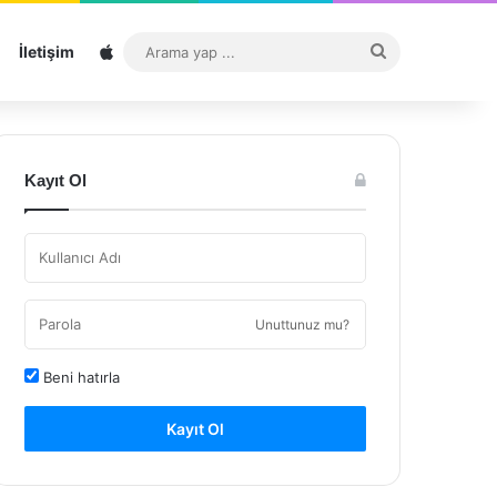
Sitemap
Arama
İletişim
yap
...
Kayıt Ol
Unuttunuz mu?
Beni hatırla
Kayıt Ol