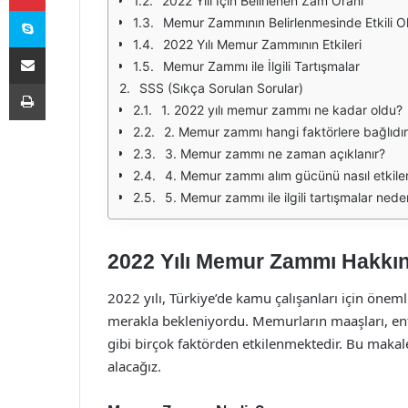
2022 Yılı İçin Belirlenen Zam Oranı
Skype
Memur Zammının Belirlenmesinde Etkili Ol
2022 Yılı Memur Zammının Etkileri
E-Posta ile paylaş
Memur Zammı ile İlgili Tartışmalar
Yazdır
SSS (Sıkça Sorulan Sorular)
1. 2022 yılı memur zammı ne kadar oldu?
2. Memur zammı hangi faktörlere bağlıdı
3. Memur zammı ne zaman açıklanır?
4. Memur zammı alım gücünü nasıl etkile
5. Memur zammı ile ilgili tartışmalar ned
2022 Yılı Memur Zammı Hakkı
2022 yılı, Türkiye’de kamu çalışanları için öneml
merakla bekleniyordu. Memurların maaşları, enf
gibi birçok faktörden etkilenmektedir. Bu makale
alacağız.