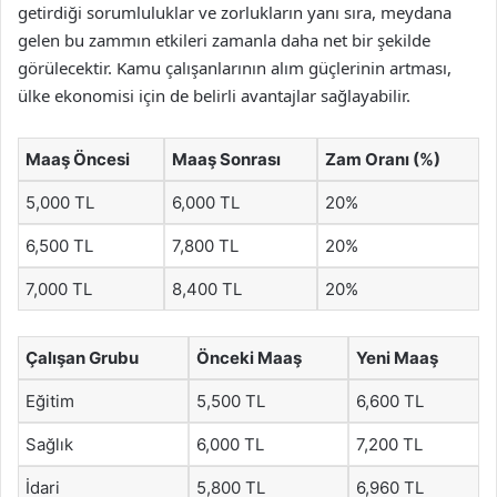
getirdiği sorumluluklar ve zorlukların yanı sıra, meydana
gelen bu zammın etkileri zamanla daha net bir şekilde
görülecektir. Kamu çalışanlarının alım güçlerinin artması,
ülke ekonomisi için de belirli avantajlar sağlayabilir.
Maaş Öncesi
Maaş Sonrası
Zam Oranı (%)
5,000 TL
6,000 TL
20%
6,500 TL
7,800 TL
20%
7,000 TL
8,400 TL
20%
Çalışan Grubu
Önceki Maaş
Yeni Maaş
Eğitim
5,500 TL
6,600 TL
Sağlık
6,000 TL
7,200 TL
İdari
5,800 TL
6,960 TL