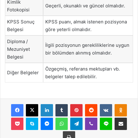
Kimlik
Geçerli, okunaklı ve güncel olmalıdır.
Fotokopisi
KPSS Sonuç
KPSS puanı, almak istenen pozisyona
Belgesi
göre yeterli olmalıdır.
Diploma /
İlgili pozisyonun gerekliliklerine uygun
Mezuniyet
bir bölümden alınmış olmalıdır.
Belgesi
Özgeçmiş, referans mektupları vb.
Diğer Belgeler
belgeler talep edilebilir.
Facebook
X
LinkedIn
Tumblr
Pinterest
Reddit
VKontakte
Odnok
Pocket
Skype
Messenger
WhatsApp
Telegram
Viber
Line
E-Posta ile payla
Yazdır