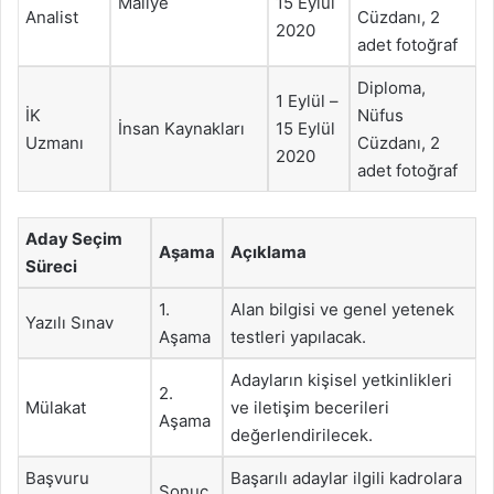
Maliye
15 Eylül
Analist
Cüzdanı, 2
2020
adet fotoğraf
Diploma,
1 Eylül –
İK
Nüfus
İnsan Kaynakları
15 Eylül
Uzmanı
Cüzdanı, 2
2020
adet fotoğraf
Aday Seçim
Aşama
Açıklama
Süreci
1.
Alan bilgisi ve genel yetenek
Yazılı Sınav
Aşama
testleri yapılacak.
Adayların kişisel yetkinlikleri
2.
Mülakat
ve iletişim becerileri
Aşama
değerlendirilecek.
Başvuru
Başarılı adaylar ilgili kadrolara
Sonuç