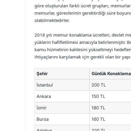
göre oluşturulan farklı ücret grupları, memurlar
memurlar, görevlerinin gerektirdiği süre boyun
olabilmektedirler.
2018 yılı memur konaklama ücretleri, devlet memu
yüklerin hafifletilmesi amacıyla belirlenmiştir. 
kamu hizmetinin kalitesini yükseltmeyi hedefle
ihtiyaçlarını karşılamak için gerekli olan bir yap
Şehir
Günlük Konaklama
İstanbul
200 TL
Ankara
150 TL
İzmir
180 TL
Bursa
160 TL
Antalya
220 TL