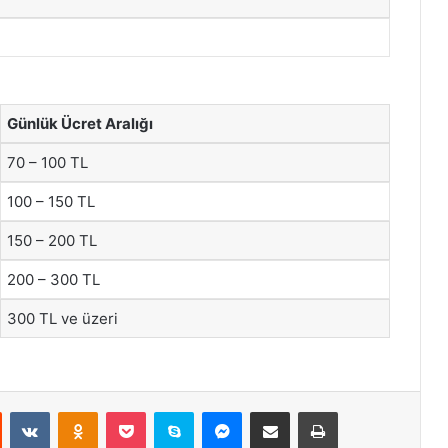
Günlük Ücret Aralığı
70 – 100 TL
100 – 150 TL
150 – 200 TL
200 – 300 TL
300 TL ve üzeri
st
Reddit
VKontakte
Odnoklassniki
Pocket
Skype
Messenger
E-Posta ile paylaş
Yazdır