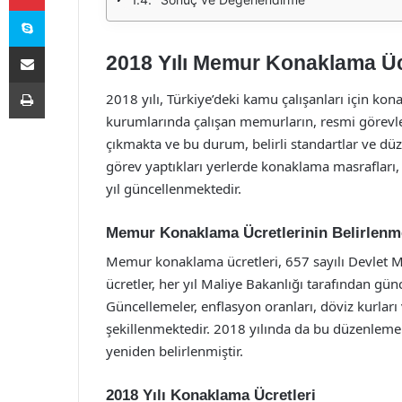
Skype
E-Posta ile paylaş
2018 Yılı Memur Konaklama Ücr
Yazdır
2018 yılı, Türkiye’deki kamu çalışanları için ko
kurumlarında çalışan memurların, resmi görevleri
çıkmakta ve bu durum, belirli standartlar ve dü
görev yaptıkları yerlerde konaklama masrafları, b
yıl güncellenmektedir.
Memur Konaklama Ücretlerinin Belirlenm
Memur konaklama ücretleri, 657 sayılı Devlet 
ücretler, her yıl Maliye Bakanlığı tarafından g
Güncellemeler, enflasyon oranları, döviz kurlar
şekillenmektedir. 2018 yılında da bu düzenleme
yeniden belirlenmiştir.
2018 Yılı Konaklama Ücretleri