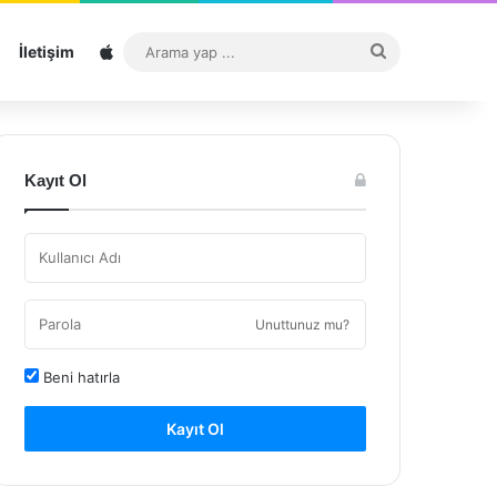
Sitemap
Arama
İletişim
yap
...
Kayıt Ol
Unuttunuz mu?
Beni hatırla
Kayıt Ol