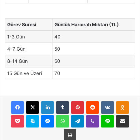
Görev Süresi
Günlük Harcırah Miktarı (TL)
1-3 Gün
40
4-7 Gün
50
8-14 Gün
60
15 Gün ve Üzeri
70
Facebook
X
LinkedIn
Tumblr
Pinterest
Reddit
VKontakte
Odnok
Pocket
Skype
Messenger
WhatsApp
Telegram
Viber
Line
E-Posta ile payla
Yazdır