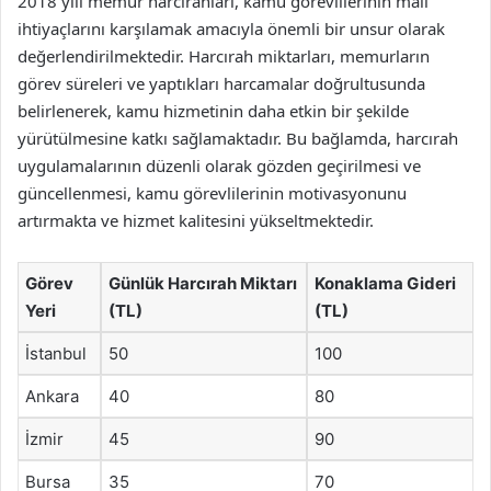
2018 yılı memur harcırahları, kamu görevlilerinin mali
ihtiyaçlarını karşılamak amacıyla önemli bir unsur olarak
değerlendirilmektedir. Harcırah miktarları, memurların
görev süreleri ve yaptıkları harcamalar doğrultusunda
belirlenerek, kamu hizmetinin daha etkin bir şekilde
yürütülmesine katkı sağlamaktadır. Bu bağlamda, harcırah
uygulamalarının düzenli olarak gözden geçirilmesi ve
güncellenmesi, kamu görevlilerinin motivasyonunu
artırmakta ve hizmet kalitesini yükseltmektedir.
Görev
Günlük Harcırah Miktarı
Konaklama Gideri
Yeri
(TL)
(TL)
İstanbul
50
100
Ankara
40
80
İzmir
45
90
Bursa
35
70