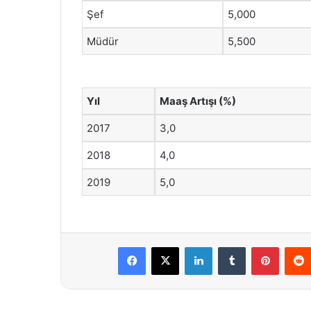
Şef
5,000
Müdür
5,500
Yıl
Maaş Artışı (%)
2017
3,0
2018
4,0
2019
5,0
Facebook
X
LinkedIn
Tumblr
Pintere