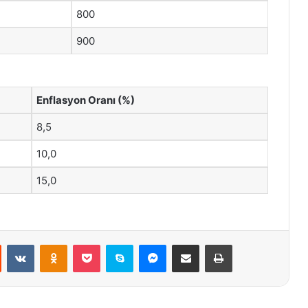
800
900
Enflasyon Oranı (%)
8,5
10,0
15,0
st
Reddit
VKontakte
Odnoklassniki
Pocket
Skype
Messenger
E-Posta ile paylaş
Yazdır