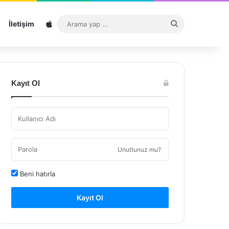
Sitemap
Arama
İletişim
yap
...
Kayıt Ol
Unuttunuz mu?
Beni hatırla
Kayıt Ol